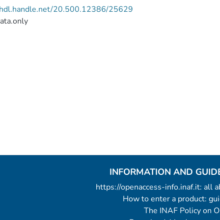
//hdl.handle.net/20.500.12386/25629
ata.only
INFORMATION AND GUID
https://openaccess-info.inaf.it: all
How to enter a product: g
The INAF Policy on 