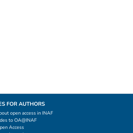
ES FOR AUTHORS
 about open access in INAF
uides to OA@INAF
Open Access