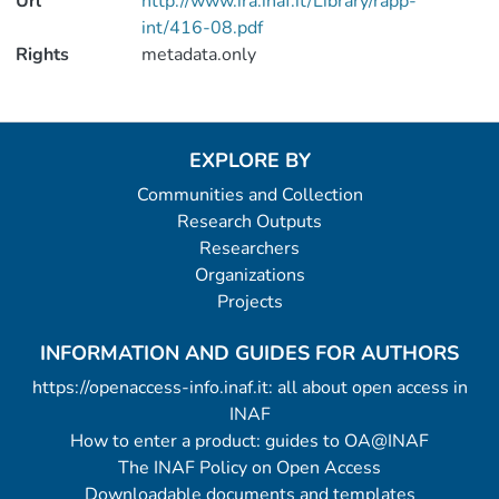
Url
http://www.ira.inaf.it/Library/rapp-
int/416-08.pdf
Rights
metadata.only
EXPLORE BY
Communities and Collection
Research Outputs
Researchers
Organizations
Projects
INFORMATION AND GUIDES FOR AUTHORS
https://openaccess-info.inaf.it: all about open access in
INAF
How to enter a product: guides to OA@INAF
The INAF Policy on Open Access
Downloadable documents and templates