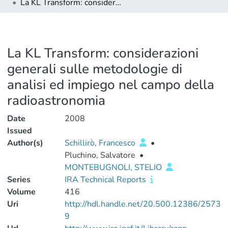
La KL Transform: considerazioni generali sulle metodologie di analisi ed impiego nel campo della radioastronomia
La KL Transform: considerazioni
generali sulle metodologie di
analisi ed impiego nel campo della
radioastronomia
Date
2008
Issued
Author(s)
Schillirò, Francesco
•
Pluchino, Salvatore
•
MONTEBUGNOLI, STELIO
Series
IRA Technical Reports
Volume
416
Uri
http://hdl.handle.net/20.500.12386/2573
9