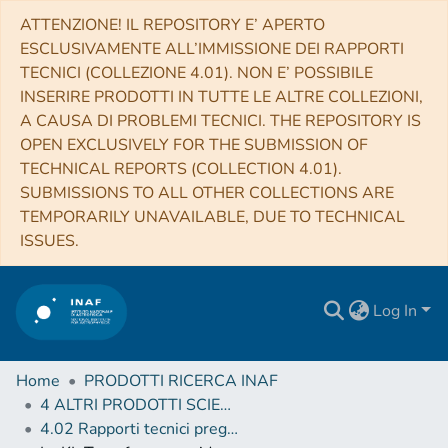
ATTENZIONE! IL REPOSITORY E’ APERTO
ESCLUSIVAMENTE ALL’IMMISSIONE DEI RAPPORTI
TECNICI (COLLEZIONE 4.01). NON E’ POSSIBILE
INSERIRE PRODOTTI IN TUTTE LE ALTRE COLLEZIONI,
A CAUSA DI PROBLEMI TECNICI. THE REPOSITORY IS
OPEN EXCLUSIVELY FOR THE SUBMISSION OF
TECHNICAL REPORTS (COLLECTION 4.01).
SUBMISSIONS TO ALL OTHER COLLECTIONS ARE
TEMPORARILY UNAVAILABLE, DUE TO TECHNICAL
ISSUES.
Log In
Home
PRODOTTI RICERCA INAF
4 ALTRI PRODOTTI SCIENTIFICI (Other scientific products)
4.02 Rapporti tecnici pregressi