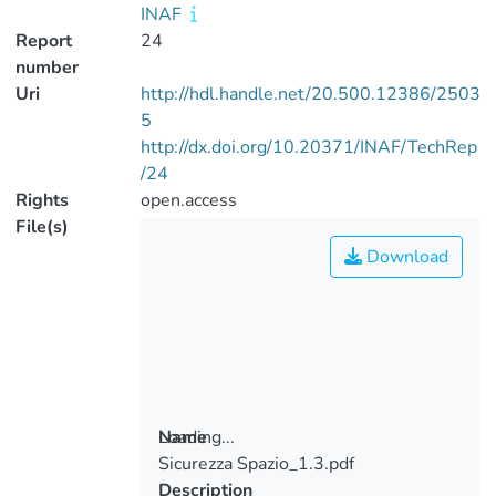
INAF
Report
24
number
Uri
http://hdl.handle.net/20.500.12386/2503
5
http://dx.doi.org/10.20371/INAF/TechRep
/24
Rights
open.access
File(s)
Download
Loading...
Name
Sicurezza Spazio_1.3.pdf
Loading...
Description