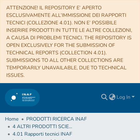
ATTENZIONE! IL REPOSITORY E’ APERTO
ESCLUSIVAMENTE ALL’IMMISSIONE DEI RAPPORTI
TECNICI (COLLEZIONE 4.01). NON E’ POSSIBILE
INSERIRE PRODOTTI IN TUTTE LE ALTRE COLLEZIONI,
A CAUSA DI PROBLEMI TECNICI. THE REPOSITORY IS
OPEN EXCLUSIVELY FOR THE SUBMISSION OF
TECHNICAL REPORTS (COLLECTION 4.01).
SUBMISSIONS TO ALL OTHER COLLECTIONS ARE
TEMPORARILY UNAVAILABLE, DUE TO TECHNICAL
ISSUES.
Log In
Home
PRODOTTI RICERCA INAF
4 ALTRI PRODOTTI SCIENTIFICI (Other scientific products)
4.01 Rapporti tecnici INAF