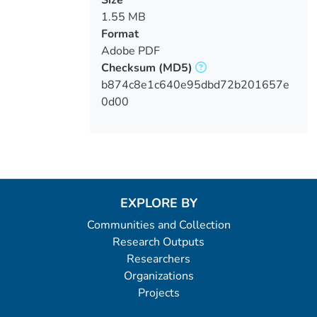
1.55 MB
Format
Adobe PDF
Checksum
(MD5)
b874c8e1c640e95dbd72b201657e
0d00
EXPLORE BY
Communities and Collection
Research Outputs
Researchers
Organizations
Projects