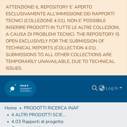
ATTENZIONE! IL REPOSITORY E’ APERTO
ESCLUSIVAMENTE ALL’IMMISSIONE DEI RAPPORTI
TECNICI (COLLEZIONE 4.01). NON E’ POSSIBILE
INSERIRE PRODOTTI IN TUTTE LE ALTRE COLLEZIONI,
A CAUSA DI PROBLEMI TECNICI. THE REPOSITORY IS
OPEN EXCLUSIVELY FOR THE SUBMISSION OF
TECHNICAL REPORTS (COLLECTION 4.01).
SUBMISSIONS TO ALL OTHER COLLECTIONS ARE
TEMPORARILY UNAVAILABLE, DUE TO TECHNICAL
ISSUES.
Log In
Home
PRODOTTI RICERCA INAF
4 ALTRI PRODOTTI SCIENTIFICI (Other scientific products)
4.03 Rapporti di progetto