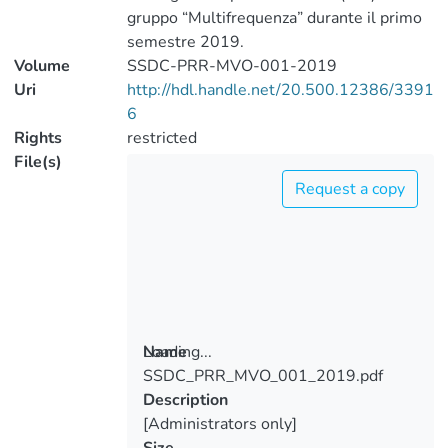
gruppo “Multifrequenza” durante il primo
semestre 2019.
Volume
SSDC-PRR-MVO-001-2019
Uri
http://hdl.handle.net/20.500.12386/3391
6
Rights
restricted
File(s)
Request a copy
Loading...
Name
SSDC_PRR_MVO_001_2019.pdf
Loading...
Description
[Administrators only]
Size