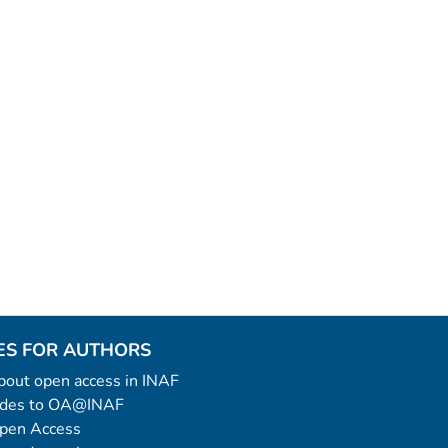
ES FOR AUTHORS
 about open access in INAF
uides to OA@INAF
Open Access