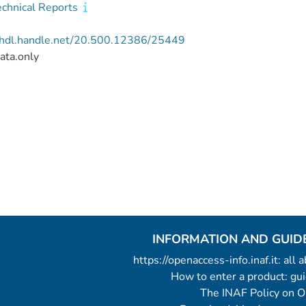
echnical Reports
//hdl.handle.net/20.500.12386/25449
ata.only
INFORMATION AND GUID
https://openaccess-info.inaf.it: all
How to enter a product: g
The INAF Policy on 