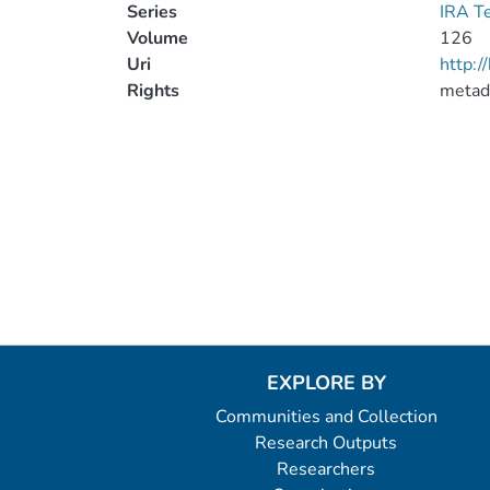
Series
IRA T
Volume
126
Uri
http:
Rights
metad
EXPLORE BY
Communities and Collection
Research Outputs
Researchers