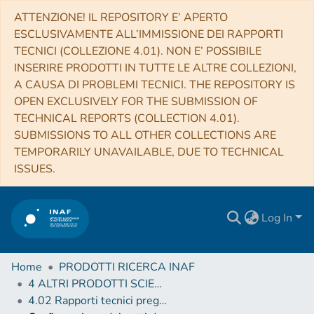
ATTENZIONE! IL REPOSITORY E’ APERTO
ESCLUSIVAMENTE ALL’IMMISSIONE DEI RAPPORTI
TECNICI (COLLEZIONE 4.01). NON E’ POSSIBILE
INSERIRE PRODOTTI IN TUTTE LE ALTRE COLLEZIONI,
A CAUSA DI PROBLEMI TECNICI. THE REPOSITORY IS
OPEN EXCLUSIVELY FOR THE SUBMISSION OF
TECHNICAL REPORTS (COLLECTION 4.01).
SUBMISSIONS TO ALL OTHER COLLECTIONS ARE
TEMPORARILY UNAVAILABLE, DUE TO TECHNICAL
ISSUES.
Log In
Home
PRODOTTI RICERCA INAF
4 ALTRI PRODOTTI SCIENTIFICI (Other scientific products)
4.02 Rapporti tecnici pregressi