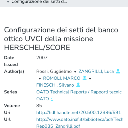
Configurazione dei setti del banco ottico UVCI della missione HERSCHEL/SCORE
Configurazione dei setti del banco
ottico UVCI della missione
HERSCHEL/SCORE
Date
2007
Issued
Author(s)
Rossi, Guglielmo
•
ZANGRILLI, Luca
•
ROMOLI, MARCO
•
FINESCHI, Silvano
Series
OATO Technical Reports / Rapporti tecnici
OATO
Volume
85
Uri
http://hdl.handle.net/20.500.12386/591
Url
http://www.oato.inaf.it/biblioteca/pdf/Tech
Rep085_Zangrilli.pdf