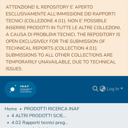
ATTENZIONE! IL REPOSITORY E’ APERTO
ESCLUSIVAMENTE ALL’IMMISSIONE DEI RAPPORTI
TECNICI (COLLEZIONE 4.01). NON E’ POSSIBILE
INSERIRE PRODOTTI IN TUTTE LE ALTRE COLLEZIONI,
A CAUSA DI PROBLEMI TECNICI. THE REPOSITORY IS
OPEN EXCLUSIVELY FOR THE SUBMISSION OF
TECHNICAL REPORTS (COLLECTION 4.01).
SUBMISSIONS TO ALL OTHER COLLECTIONS ARE
TEMPORARILY UNAVAILABLE, DUE TO TECHNICAL
ISSUES.
Log In
Home
PRODOTTI RICERCA INAF
4 ALTRI PRODOTTI SCIENTIFICI (Other scientific products)
4.02 Rapporti tecnici pregressi