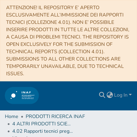
ATTENZIONE! IL REPOSITORY E’ APERTO
ESCLUSIVAMENTE ALL’IMMISSIONE DEI RAPPORTI
TECNICI (COLLEZIONE 4.01). NON E’ POSSIBILE
INSERIRE PRODOTTI IN TUTTE LE ALTRE COLLEZIONI,
A CAUSA DI PROBLEMI TECNICI. THE REPOSITORY IS
OPEN EXCLUSIVELY FOR THE SUBMISSION OF
TECHNICAL REPORTS (COLLECTION 4.01).
SUBMISSIONS TO ALL OTHER COLLECTIONS ARE
TEMPORARILY UNAVAILABLE, DUE TO TECHNICAL
ISSUES.
Log In
Home
PRODOTTI RICERCA INAF
4 ALTRI PRODOTTI SCIENTIFICI (Other scientific products)
4.02 Rapporti tecnici pregressi