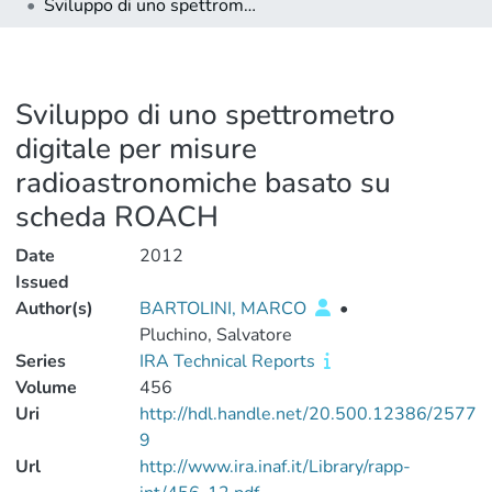
Sviluppo di uno spettrometro digitale per misure radioastronomiche basato su scheda ROACH
Sviluppo di uno spettrometro
digitale per misure
radioastronomiche basato su
scheda ROACH
Date
2012
Issued
Author(s)
BARTOLINI, MARCO
•
Pluchino, Salvatore
Series
IRA Technical Reports
Volume
456
Uri
http://hdl.handle.net/20.500.12386/2577
9
Url
http://www.ira.inaf.it/Library/rapp-