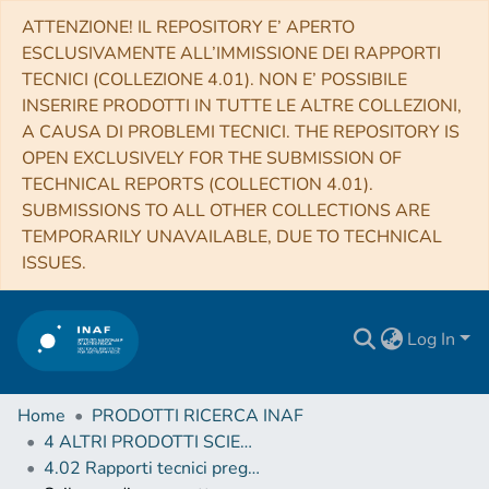
ATTENZIONE! IL REPOSITORY E’ APERTO
ESCLUSIVAMENTE ALL’IMMISSIONE DEI RAPPORTI
TECNICI (COLLEZIONE 4.01). NON E’ POSSIBILE
INSERIRE PRODOTTI IN TUTTE LE ALTRE COLLEZIONI,
A CAUSA DI PROBLEMI TECNICI. THE REPOSITORY IS
OPEN EXCLUSIVELY FOR THE SUBMISSION OF
TECHNICAL REPORTS (COLLECTION 4.01).
SUBMISSIONS TO ALL OTHER COLLECTIONS ARE
TEMPORARILY UNAVAILABLE, DUE TO TECHNICAL
ISSUES.
Log In
Home
PRODOTTI RICERCA INAF
4 ALTRI PRODOTTI SCIENTIFICI (Other scientific products)
4.02 Rapporti tecnici pregressi