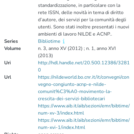
standardizzazione, in particolare con la
rete ISSN, delle novità in tema di diritto
d’autore, dei servizi per la comunità degli
utenti. Sono stati inoltre presentati i nuovi
ambienti di lavoro NILDE e ACNP..
Series
Bibliotime
Volume
n. 3, anno XV (2012) ; n. 1, anno XVI
(2013)
Uri
http://hdl.handle.net/20.500.12386/3281
0
Url
https://nildeworld.bo.cnr.it/it/convegni/con
vegno-congiunto-acnp-e-nilde-
comunit%C3%A0-movimento-la-
crescita-dei-servizi-bibliotecari
https://www.aib.it/aib/sezioni/emr/bibtime/
num-xv-3/index.html
https://www.aib.it/aib/sezioni/emr/bibtime/
num-xvi-1/index.html