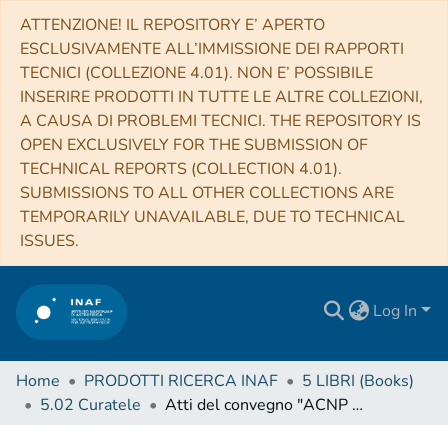
ATTENZIONE! IL REPOSITORY E’ APERTO
ESCLUSIVAMENTE ALL’IMMISSIONE DEI RAPPORTI
TECNICI (COLLEZIONE 4.01). NON E’ POSSIBILE
INSERIRE PRODOTTI IN TUTTE LE ALTRE COLLEZIONI,
A CAUSA DI PROBLEMI TECNICI. THE REPOSITORY IS
OPEN EXCLUSIVELY FOR THE SUBMISSION OF
TECHNICAL REPORTS (COLLECTION 4.01).
SUBMISSIONS TO ALL OTHER COLLECTIONS ARE
TEMPORARILY UNAVAILABLE, DUE TO TECHNICAL
ISSUES.
Log In
Home
PRODOTTI RICERCA INAF
5 LIBRI (Books)
5.02 Curatele
Atti del convegno "ACNP e NILDE: comunità in movimento per la crescita dei servizi bibliotecari