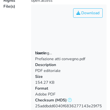
Rights
open.access
File(s)
Download
Loading...
Name
Prefazione atti convegno.pdf
Loading...
Description
PDF editoriale
Size
154.27 KB
Format
Adobe PDF
Checksum
(MD5)
25addbdd6040f6836277143e29f75