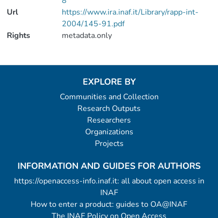
8
Url
https://www.ira.inaf.it/Library/rapp-int-
2004/145-91.pdf
Rights
metadata.only
EXPLORE BY
Communities and Collection
Research Outputs
Researchers
Organizations
Projects
INFORMATION AND GUIDES FOR AUTHORS
https://openaccess-info.inaf.it: all about open access in
INAF
How to enter a product: guides to OA@INAF
The INAF Policy on Open Access