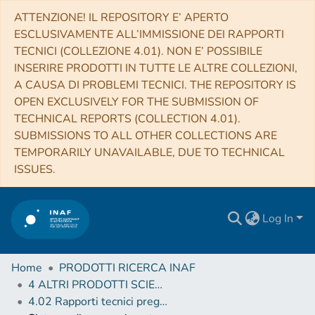
ATTENZIONE! IL REPOSITORY E’ APERTO
ESCLUSIVAMENTE ALL’IMMISSIONE DEI RAPPORTI
TECNICI (COLLEZIONE 4.01). NON E’ POSSIBILE
INSERIRE PRODOTTI IN TUTTE LE ALTRE COLLEZIONI,
A CAUSA DI PROBLEMI TECNICI. THE REPOSITORY IS
OPEN EXCLUSIVELY FOR THE SUBMISSION OF
TECHNICAL REPORTS (COLLECTION 4.01).
SUBMISSIONS TO ALL OTHER COLLECTIONS ARE
TEMPORARILY UNAVAILABLE, DUE TO TECHNICAL
ISSUES.
Log In
Home
PRODOTTI RICERCA INAF
4 ALTRI PRODOTTI SCIENTIFICI (Other scientific products)
4.02 Rapporti tecnici pregressi