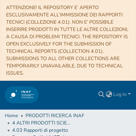
ATTENZIONE! IL REPOSITORY E’ APERTO
ESCLUSIVAMENTE ALL’IMMISSIONE DEI RAPPORTI
TECNICI (COLLEZIONE 4.01). NON E’ POSSIBILE
INSERIRE PRODOTTI IN TUTTE LE ALTRE COLLEZIONI,
A CAUSA DI PROBLEMI TECNICI. THE REPOSITORY IS
OPEN EXCLUSIVELY FOR THE SUBMISSION OF
TECHNICAL REPORTS (COLLECTION 4.01).
SUBMISSIONS TO ALL OTHER COLLECTIONS ARE
TEMPORARILY UNAVAILABLE, DUE TO TECHNICAL
ISSUES.
Log In
Home
PRODOTTI RICERCA INAF
4 ALTRI PRODOTTI SCIENTIFICI (Other scientific products)
4.03 Rapporti di progetto