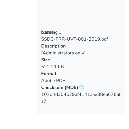
Loading...
Name
SSDC-PRR-UVT-001-2019.pdf
Loading...
Description
[Administrators only]
Size
522.21 KB
Format
Adobe PDF
Checksum
(MD5)
107d4d304b29af4141aae38ea676af
a7