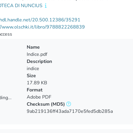
OTECA DI NUNCIUS
//hdl.handle.net/20.500.12386/35291
://www.olschki.it/libro/9788822268839
access
Name
Indice.pdf
Description
indice
Size
17.89 KB
Format
Adobe PDF
ing...
Checksum
(MD5)
ing...
9ab219136ff43ada7170e5fed5db285a