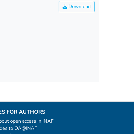
Download
ES FOR AUTHORS
 about open access in INAF
uides to OA@INAF