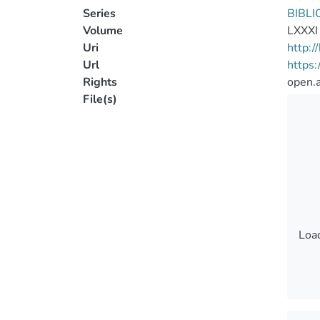
Series
BIBLI
Volume
LXXXI
Uri
http:
Url
https
Rights
open.
File(s)
Load
Load