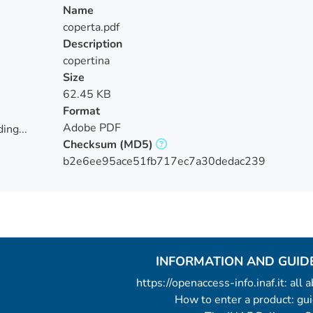
Name
coperta.pdf
Description
copertina
Size
62.45 KB
Format
Adobe PDF
ing...
Checksum
(MD5)
ing...
b2e6ee95ace51fb717ec7a30dedac239
INFORMATION AND GUID
https://openaccess-info.inaf.it: all
How to enter a product: g