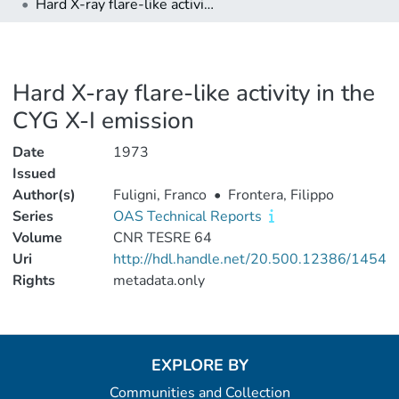
Hard X-ray flare-like activity in the CYG X-I emission
Hard X-ray flare-like activity in the
CYG X-I emission
Date
1973
Issued
Author(s)
Fuligni, Franco
•
Frontera, Filippo
Series
OAS Technical Reports
Volume
CNR TESRE 64
Uri
http://hdl.handle.net/20.500.12386/1454
Rights
metadata.only
EXPLORE BY
Communities and Collection