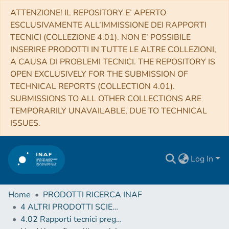
ATTENZIONE! IL REPOSITORY E’ APERTO
ESCLUSIVAMENTE ALL’IMMISSIONE DEI RAPPORTI
TECNICI (COLLEZIONE 4.01). NON E’ POSSIBILE
INSERIRE PRODOTTI IN TUTTE LE ALTRE COLLEZIONI,
A CAUSA DI PROBLEMI TECNICI. THE REPOSITORY IS
OPEN EXCLUSIVELY FOR THE SUBMISSION OF
TECHNICAL REPORTS (COLLECTION 4.01).
SUBMISSIONS TO ALL OTHER COLLECTIONS ARE
TEMPORARILY UNAVAILABLE, DUE TO TECHNICAL
ISSUES.
Log In
Home
PRODOTTI RICERCA INAF
4 ALTRI PRODOTTI SCIENTIFICI (Other scientific products)
4.02 Rapporti tecnici pregressi