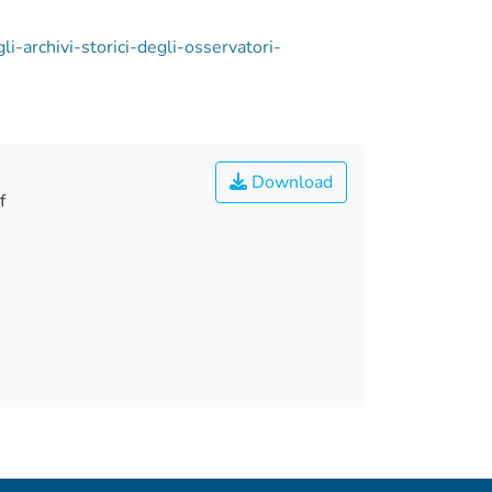
i-archivi-storici-degli-osservatori-
Download
f