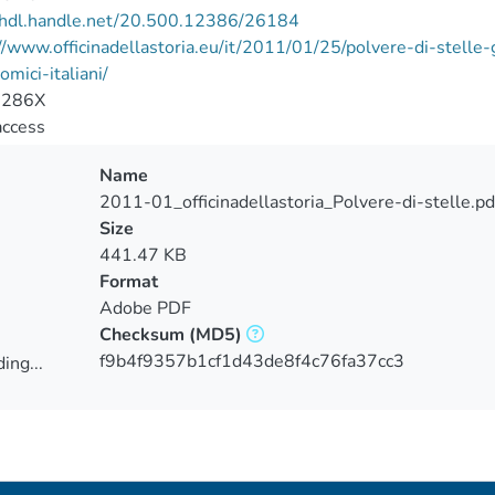
//hdl.handle.net/20.500.12386/26184
//www.officinadellastoria.eu/it/2011/01/25/polvere-di-stelle-gl
omici-italiani/
-286X
access
Name
2011-01_officinadellastoria_Polvere-di-stelle.pd
Size
441.47 KB
Format
Adobe PDF
Checksum
(MD5)
f9b4f9357b1cf1d43de8f4c76fa37cc3
ing...
ing...