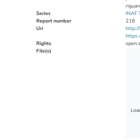
riguar
Series
INAF T
Report number
218
Uri
http:
https
Rights
open.
File(s)
Load
Load