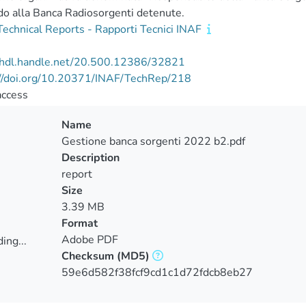
do alla Banca Radiosorgenti detenute.
echnical Reports - Rapporti Tecnici INAF
//hdl.handle.net/20.500.12386/32821
://doi.org/10.20371/INAF/TechRep/218
access
Name
Gestione banca sorgenti 2022 b2.pdf
Description
report
Size
3.39 MB
Format
Adobe PDF
ing...
Checksum
(MD5)
ing...
59e6d582f38fcf9cd1c1d72fdcb8eb27