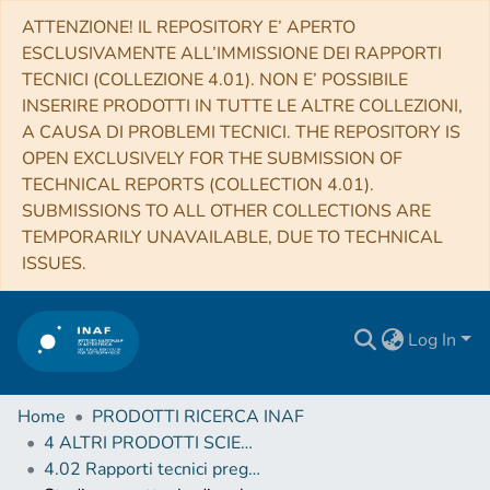
ATTENZIONE! IL REPOSITORY E’ APERTO
ESCLUSIVAMENTE ALL’IMMISSIONE DEI RAPPORTI
TECNICI (COLLEZIONE 4.01). NON E’ POSSIBILE
INSERIRE PRODOTTI IN TUTTE LE ALTRE COLLEZIONI,
A CAUSA DI PROBLEMI TECNICI. THE REPOSITORY IS
OPEN EXCLUSIVELY FOR THE SUBMISSION OF
TECHNICAL REPORTS (COLLECTION 4.01).
SUBMISSIONS TO ALL OTHER COLLECTIONS ARE
TEMPORARILY UNAVAILABLE, DUE TO TECHNICAL
ISSUES.
Log In
Home
PRODOTTI RICERCA INAF
4 ALTRI PRODOTTI SCIENTIFICI (Other scientific products)
4.02 Rapporti tecnici pregressi