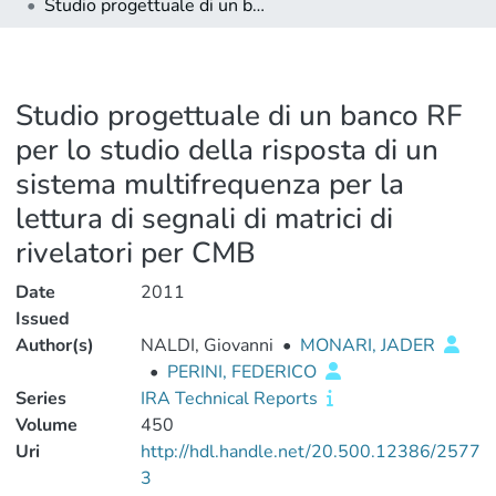
Studio progettuale di un banco RF per lo studio della risposta di un sistema multifrequenza per la lettura di segnali di matrici di rivelatori per CMB
Studio progettuale di un banco RF
per lo studio della risposta di un
sistema multifrequenza per la
lettura di segnali di matrici di
rivelatori per CMB
Date
2011
Issued
Author(s)
NALDI, Giovanni
•
MONARI, JADER
•
PERINI, FEDERICO
Series
IRA Technical Reports
Volume
450
Uri
http://hdl.handle.net/20.500.12386/2577
3