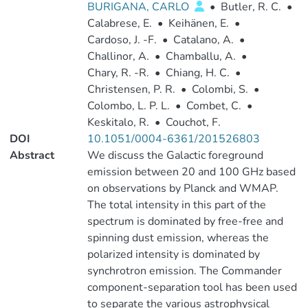
BURIGANA, CARLO
•
Butler, R. C.
•
Calabrese, E.
•
Keihänen, E.
•
Cardoso, J. -F.
•
Catalano, A.
•
Challinor, A.
•
Chamballu, A.
•
Chary, R. -R.
•
Chiang, H. C.
•
Christensen, P. R.
•
Colombi, S.
•
Colombo, L. P. L.
•
Combet, C.
•
Keskitalo, R.
•
Couchot, F.
DOI
10.1051/0004-6361/201526803
Abstract
We discuss the Galactic foreground
emission between 20 and 100 GHz based
on observations by Planck and WMAP.
The total intensity in this part of the
spectrum is dominated by free-free and
spinning dust emission, whereas the
polarized intensity is dominated by
synchrotron emission. The Commander
component-separation tool has been used
to separate the various astrophysical