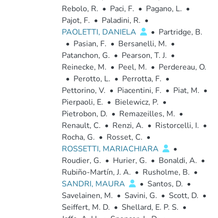
Rebolo, R.
•
Paci, F.
•
Pagano, L.
•
Pajot, F.
•
Paladini, R.
•
PAOLETTI, DANIELA
•
Partridge, B.
•
Pasian, F.
•
Bersanelli, M.
•
Patanchon, G.
•
Pearson, T. J.
•
Reinecke, M.
•
Peel, M.
•
Perdereau, O.
•
Perotto, L.
•
Perrotta, F.
•
Pettorino, V.
•
Piacentini, F.
•
Piat, M.
•
Pierpaoli, E.
•
Bielewicz, P.
•
Pietrobon, D.
•
Remazeilles, M.
•
Renault, C.
•
Renzi, A.
•
Ristorcelli, I.
•
Rocha, G.
•
Rosset, C.
•
ROSSETTI, MARIACHIARA
•
Roudier, G.
•
Hurier, G.
•
Bonaldi, A.
•
Rubiño-Martín, J. A.
•
Rusholme, B.
•
SANDRI, MAURA
•
Santos, D.
•
Savelainen, M.
•
Savini, G.
•
Scott, D.
•
Seiffert, M. D.
•
Shellard, E. P. S.
•