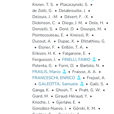
Kisner, T. S.
•
Plaszczynski, S.
•
de Zotti, G.
•
Delabrouille, J.
•
Delouis, J. -M.
•
Désert, F. -X.
•
Dickinson, C.
•
Diego, J. M.
•
Dole, H.
•
Donzelli, S.
•
Doré, O.
•
Douspis, M.
•
Pointecouteau, E.
•
Kneissl, R.
•
Ducout, A.
•
Dupac, X.
•
Efstathiou, G.
•
Elsner, F.
•
Enßlin, T. A.
•
Eriksen, H. K.
•
Falgarone, E.
•
Fergusson, J.
•
FINELLI, FABIO
•
Polenta, G.
•
Forni, O.
•
Bartolo, N.
•
FRAILIS, Marco
•
Fraisse, A. A.
•
FRANCESCHI, ENRICO
•
Frejsel, A.
•
GALEOTTA, Samuele
•
Galli, S.
•
Ganga, K.
•
Ghosh, T.
•
Pratt, G. W.
•
Giard, M.
•
Giraud-Héraud, Y.
•
Knoche, J.
•
Gjerløw, E.
•
González-Nuevo, J.
•
Górski, K. M.
•