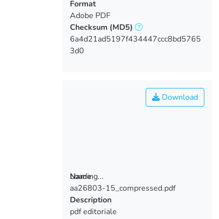
Format
Adobe PDF
Checksum
(MD5)
6a4d21ad5197f434447ccc8bd5765
3d0
Download
Loading...
Name
aa26803-15_compressed.pdf
Loading...
Description
pdf editoriale