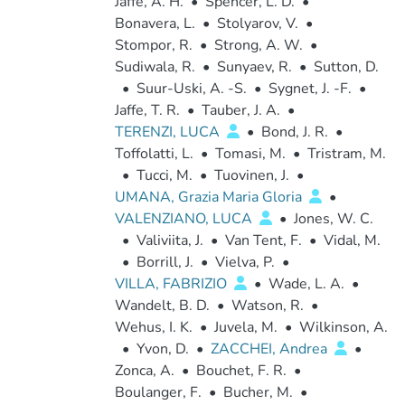
Jaffe, A. H.
•
Spencer, L. D.
•
Bonavera, L.
•
Stolyarov, V.
•
Stompor, R.
•
Strong, A. W.
•
Sudiwala, R.
•
Sunyaev, R.
•
Sutton, D.
•
Suur-Uski, A. -S.
•
Sygnet, J. -F.
•
Jaffe, T. R.
•
Tauber, J. A.
•
TERENZI, LUCA
•
Bond, J. R.
•
Toffolatti, L.
•
Tomasi, M.
•
Tristram, M.
•
Tucci, M.
•
Tuovinen, J.
•
UMANA, Grazia Maria Gloria
•
VALENZIANO, LUCA
•
Jones, W. C.
•
Valiviita, J.
•
Van Tent, F.
•
Vidal, M.
•
Borrill, J.
•
Vielva, P.
•
VILLA, FABRIZIO
•
Wade, L. A.
•
Wandelt, B. D.
•
Watson, R.
•
Wehus, I. K.
•
Juvela, M.
•
Wilkinson, A.
•
Yvon, D.
•
ZACCHEI, Andrea
•
Zonca, A.
•
Bouchet, F. R.
•
Boulanger, F.
•
Bucher, M.
•