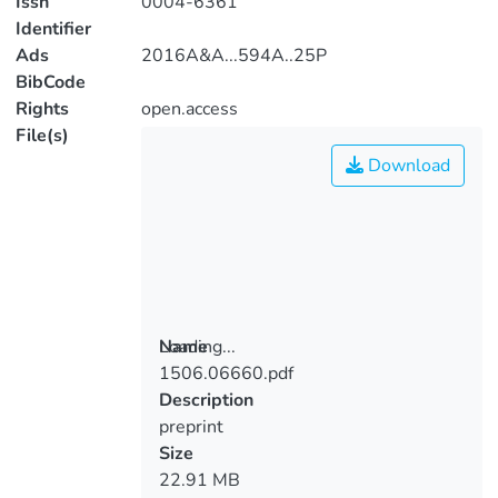
Issn
0004-6361
Identifier
Ads
2016A&A...594A..25P
BibCode
Rights
open.access
File(s)
Download
Loading...
Name
1506.06660.pdf
Loading...
Description
preprint
Size
22.91 MB