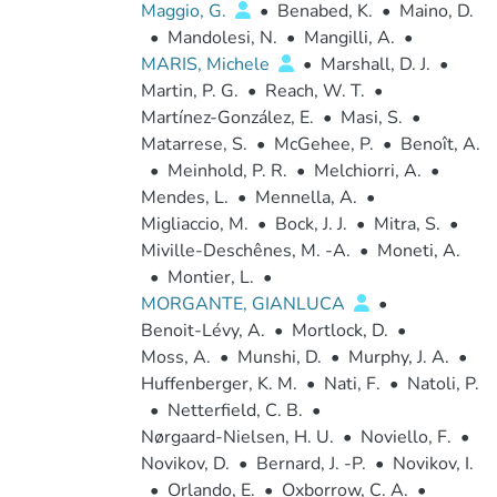
Maggio, G.
•
Benabed, K.
•
Maino, D.
•
Mandolesi, N.
•
Mangilli, A.
•
MARIS, Michele
•
Marshall, D. J.
•
Martin, P. G.
•
Reach, W. T.
•
Martínez-González, E.
•
Masi, S.
•
Matarrese, S.
•
McGehee, P.
•
Benoît, A.
•
Meinhold, P. R.
•
Melchiorri, A.
•
Mendes, L.
•
Mennella, A.
•
Migliaccio, M.
•
Bock, J. J.
•
Mitra, S.
•
Miville-Deschênes, M. -A.
•
Moneti, A.
•
Montier, L.
•
MORGANTE, GIANLUCA
•
Benoit-Lévy, A.
•
Mortlock, D.
•
Moss, A.
•
Munshi, D.
•
Murphy, J. A.
•
Huffenberger, K. M.
•
Nati, F.
•
Natoli, P.
•
Netterfield, C. B.
•
Nørgaard-Nielsen, H. U.
•
Noviello, F.
•
Novikov, D.
•
Bernard, J. -P.
•
Novikov, I.
•
Orlando, E.
•
Oxborrow, C. A.
•