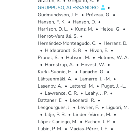
Gratton, S.
•
Gregorio, A.
•
GRUPPUSO, ALESSANDRO
•
Gudmundsson, J. E.
•
Prézeau, G.
•
Hansen, F. K.
•
Hanson, D.
•
Harrison, D. L.
•
Kunz, M.
•
Helou, G.
•
Henrot-Versillé, S.
•
Hernández-Monteagudo, C.
•
Herranz, D.
•
Hildebrandt, S. R.
•
Hivon, E.
•
Prunet, S.
•
Hobson, M.
•
Holmes, W. A.
•
Hornstrup, A.
•
Hovest, W.
•
Kurki-Suonio, H.
•
Lagache, G.
•
Lähteenmäki, A.
•
Lamarre, J. -M.
•
Lasenby, A.
•
Lattanzi, M.
•
Puget, J. -L.
•
Lawrence, C. R.
•
Leahy, J. P.
•
Battaner, E.
•
Leonardi, R.
•
Lesgourgues, J.
•
Levrier, F.
•
Liguori, M.
•
Lilje, P. B.
•
Linden-Vørnle, M.
•
López-Caniego, M.
•
Rachen, J. P.
•
Lubin, P. M.
•
Macías-Pérez, J. F.
•