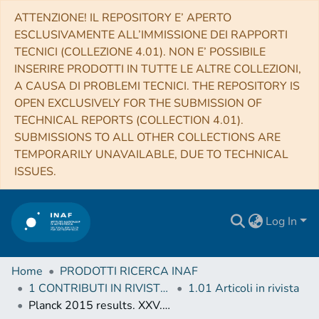
ATTENZIONE! IL REPOSITORY E’ APERTO
ESCLUSIVAMENTE ALL’IMMISSIONE DEI RAPPORTI
TECNICI (COLLEZIONE 4.01). NON E’ POSSIBILE
INSERIRE PRODOTTI IN TUTTE LE ALTRE COLLEZIONI,
A CAUSA DI PROBLEMI TECNICI. THE REPOSITORY IS
OPEN EXCLUSIVELY FOR THE SUBMISSION OF
TECHNICAL REPORTS (COLLECTION 4.01).
SUBMISSIONS TO ALL OTHER COLLECTIONS ARE
TEMPORARILY UNAVAILABLE, DUE TO TECHNICAL
ISSUES.
Log In
Home
PRODOTTI RICERCA INAF
1 CONTRIBUTI IN RIVISTE (Journal articles)
1.01 Articoli in rivista
Planck 2015 results. XXV. Diffuse low-frequency Galactic foregrounds