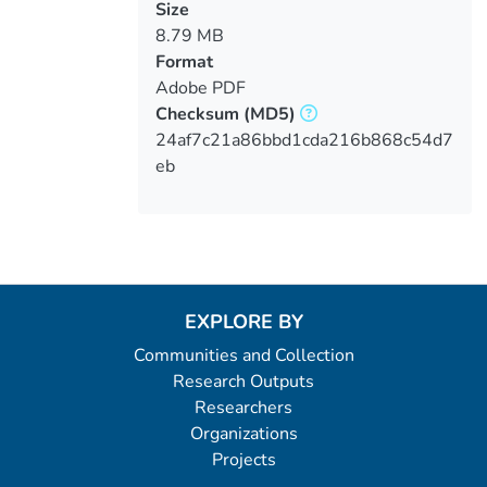
Size
8.79 MB
Format
Adobe PDF
Checksum
(MD5)
24af7c21a86bbd1cda216b868c54d7
eb
EXPLORE BY
Communities and Collection
Research Outputs
Researchers
Organizations
Projects