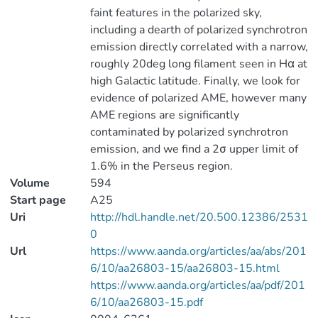
faint features in the polarized sky,
including a dearth of polarized synchrotron
emission directly correlated with a narrow,
roughly 20deg long filament seen in Hα at
high Galactic latitude. Finally, we look for
evidence of polarized AME, however many
AME regions are significantly
contaminated by polarized synchrotron
emission, and we find a 2σ upper limit of
1.6% in the Perseus region.
Volume
594
Start page
A25
Uri
http://hdl.handle.net/20.500.12386/2531
0
Url
https://www.aanda.org/articles/aa/abs/201
6/10/aa26803-15/aa26803-15.html
https://www.aanda.org/articles/aa/pdf/201
6/10/aa26803-15.pdf