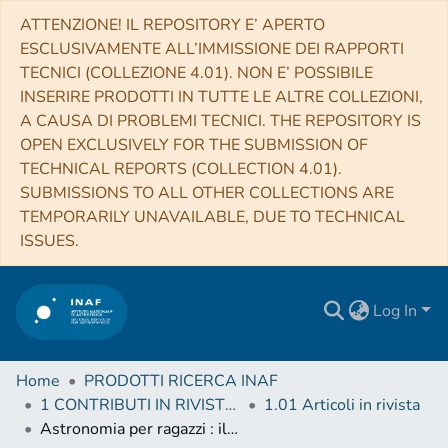
ATTENZIONE! IL REPOSITORY E’ APERTO
ESCLUSIVAMENTE ALL’IMMISSIONE DEI RAPPORTI
TECNICI (COLLEZIONE 4.01). NON E’ POSSIBILE
INSERIRE PRODOTTI IN TUTTE LE ALTRE COLLEZIONI,
A CAUSA DI PROBLEMI TECNICI. THE REPOSITORY IS
OPEN EXCLUSIVELY FOR THE SUBMISSION OF
TECHNICAL REPORTS (COLLECTION 4.01).
SUBMISSIONS TO ALL OTHER COLLECTIONS ARE
TEMPORARILY UNAVAILABLE, DUE TO TECHNICAL
ISSUES.
Log In
Home
PRODOTTI RICERCA INAF
1 CONTRIBUTI IN RIVISTE (Journal articles)
1.01 Articoli in rivista
Astronomia per ragazzi : il catalogo è questo