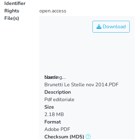
Identifier
Rights
open.access
File(s)
Download
Loading...
Name
Brunetti Le Stelle nov 2014.PDF
Loading...
Description
Pdf editoriale
Size
2.18 MB
Format
Adobe PDF
Checksum
(MD5)