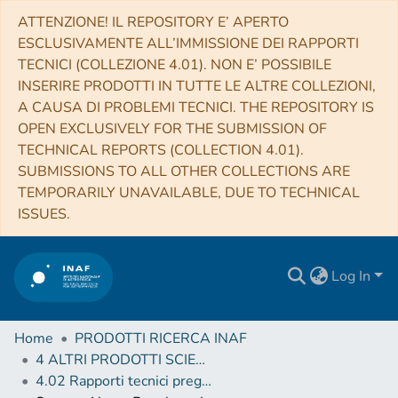
ATTENZIONE! IL REPOSITORY E’ APERTO
ESCLUSIVAMENTE ALL’IMMISSIONE DEI RAPPORTI
TECNICI (COLLEZIONE 4.01). NON E’ POSSIBILE
INSERIRE PRODOTTI IN TUTTE LE ALTRE COLLEZIONI,
A CAUSA DI PROBLEMI TECNICI. THE REPOSITORY IS
OPEN EXCLUSIVELY FOR THE SUBMISSION OF
TECHNICAL REPORTS (COLLECTION 4.01).
SUBMISSIONS TO ALL OTHER COLLECTIONS ARE
TEMPORARILY UNAVAILABLE, DUE TO TECHNICAL
ISSUES.
Log In
Home
PRODOTTI RICERCA INAF
4 ALTRI PRODOTTI SCIENTIFICI (Other scientific products)
4.02 Rapporti tecnici pregressi