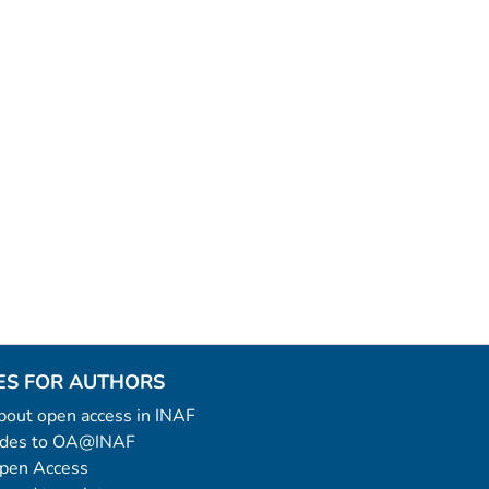
ES FOR AUTHORS
 about open access in INAF
uides to OA@INAF
Open Access