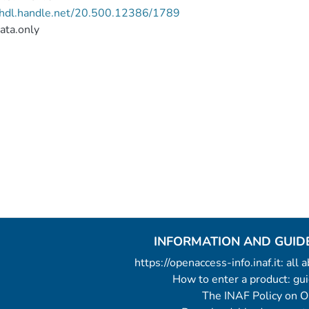
//hdl.handle.net/20.500.12386/1789
ata.only
INFORMATION AND GUID
https://openaccess-info.inaf.it: all
How to enter a product: g
The INAF Policy on 