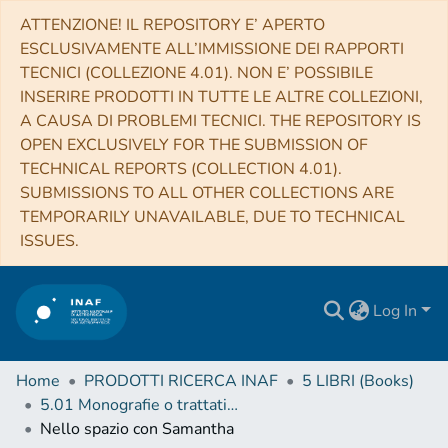
ATTENZIONE! IL REPOSITORY E’ APERTO
ESCLUSIVAMENTE ALL’IMMISSIONE DEI RAPPORTI
TECNICI (COLLEZIONE 4.01). NON E’ POSSIBILE
INSERIRE PRODOTTI IN TUTTE LE ALTRE COLLEZIONI,
A CAUSA DI PROBLEMI TECNICI. THE REPOSITORY IS
OPEN EXCLUSIVELY FOR THE SUBMISSION OF
TECHNICAL REPORTS (COLLECTION 4.01).
SUBMISSIONS TO ALL OTHER COLLECTIONS ARE
TEMPORARILY UNAVAILABLE, DUE TO TECHNICAL
ISSUES.
Log In
Home
PRODOTTI RICERCA INAF
5 LIBRI (Books)
5.01 Monografie o trattati scientifici
Nello spazio con Samantha