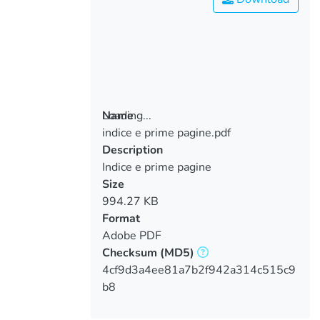
Loading...
Name
indice e prime pagine.pdf
Loading...
Description
Indice e prime pagine
Size
994.27 KB
Format
Adobe PDF
Checksum
(MD5)
4cf9d3a4ee81a7b2f942a314c515c9
b8