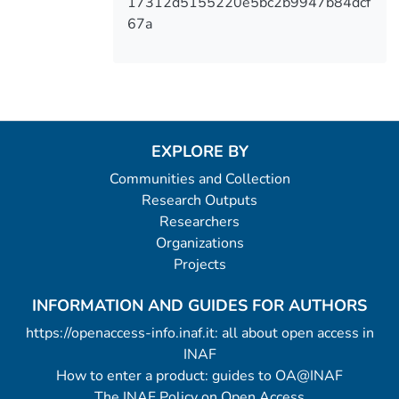
17312d5155220e5bc2b9947b84dcf
67a
EXPLORE BY
Communities and Collection
Research Outputs
Researchers
Organizations
Projects
INFORMATION AND GUIDES FOR AUTHORS
https://openaccess-info.inaf.it: all about open access in
INAF
How to enter a product: guides to OA@INAF
The INAF Policy on Open Access