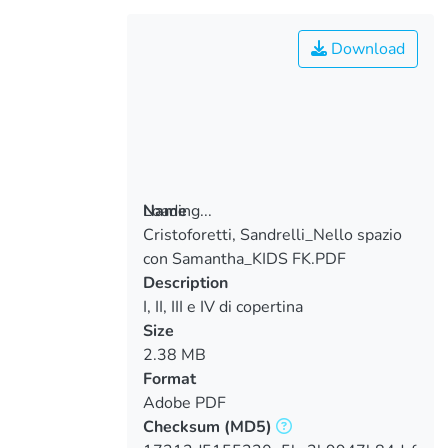
Download
Loading...
Name
Cristoforetti, Sandrelli_Nello spazio
Loading...
con Samantha_KIDS FK.PDF
Description
I, II, III e IV di copertina
Size
2.38 MB
Format
Adobe PDF
Checksum
(MD5)