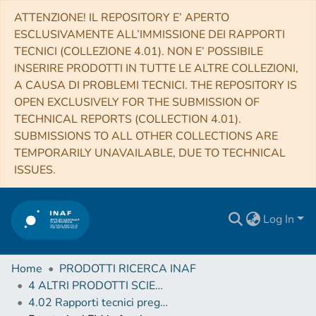
ATTENZIONE! IL REPOSITORY E’ APERTO
ESCLUSIVAMENTE ALL’IMMISSIONE DEI RAPPORTI
TECNICI (COLLEZIONE 4.01). NON E’ POSSIBILE
INSERIRE PRODOTTI IN TUTTE LE ALTRE COLLEZIONI,
A CAUSA DI PROBLEMI TECNICI. THE REPOSITORY IS
OPEN EXCLUSIVELY FOR THE SUBMISSION OF
TECHNICAL REPORTS (COLLECTION 4.01).
SUBMISSIONS TO ALL OTHER COLLECTIONS ARE
TEMPORARILY UNAVAILABLE, DUE TO TECHNICAL
ISSUES.
Log In
Home
PRODOTTI RICERCA INAF
4 ALTRI PRODOTTI SCIENTIFICI (Other scientific products)
4.02 Rapporti tecnici pregressi