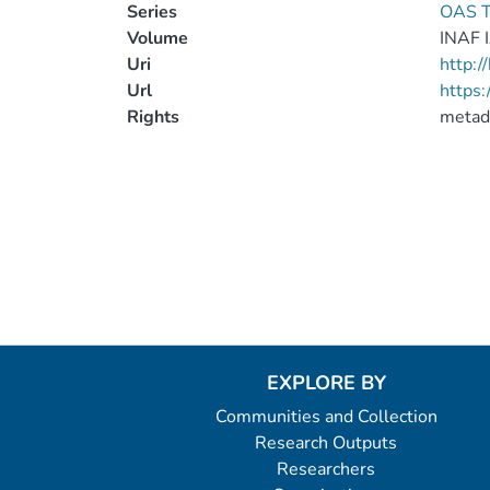
Series
OAS T
Volume
INAF 
Uri
http:
Url
https
Rights
metad
EXPLORE BY
Communities and Collection
Research Outputs
Researchers