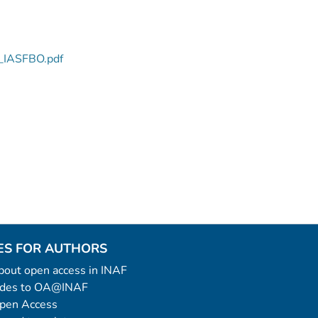
8_IASFBO.pdf
ES FOR AUTHORS
 about open access in INAF
uides to OA@INAF
Open Access