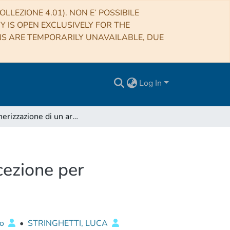
LLEZIONE 4.01). NON E’ POSSIBILE
RY IS OPEN EXCLUSIVELY FOR THE
NS ARE TEMPORARILY UNAVAILABLE, DUE
Log In
Ingegnerizzazione di un array planare di nuova concezione per applicazioni satellitari
cezione per
no
•
STRINGHETTI, LUCA