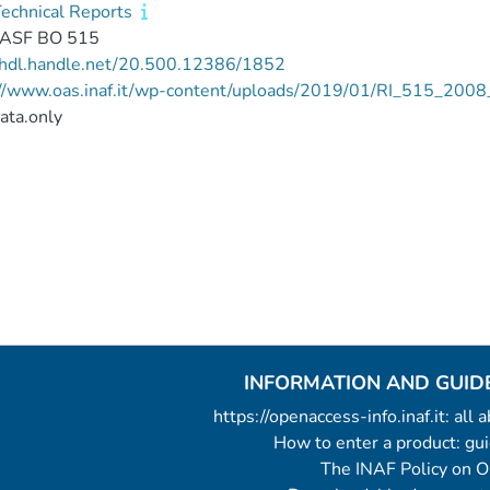
echnical Reports
IASF BO 515
//hdl.handle.net/20.500.12386/1852
://www.oas.inaf.it/wp-content/uploads/2019/01/RI_515_200
ata.only
INFORMATION AND GUID
https://openaccess-info.inaf.it: all
How to enter a product: g
The INAF Policy on 