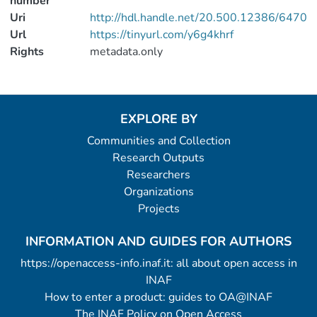
number
Uri
http://hdl.handle.net/20.500.12386/6470
Url
https://tinyurl.com/y6g4khrf
Rights
metadata.only
EXPLORE BY
Communities and Collection
Research Outputs
Researchers
Organizations
Projects
INFORMATION AND GUIDES FOR AUTHORS
https://openaccess-info.inaf.it: all about open access in
INAF
How to enter a product: guides to OA@INAF
The INAF Policy on Open Access