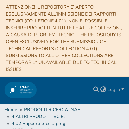
ATTENZIONE! IL REPOSITORY E’ APERTO
ESCLUSIVAMENTE ALL’IMMISSIONE DEI RAPPORTI
TECNICI (COLLEZIONE 4.01). NON E’ POSSIBILE
INSERIRE PRODOTTI IN TUTTE LE ALTRE COLLEZIONI,
A CAUSA DI PROBLEMI TECNICI. THE REPOSITORY IS
OPEN EXCLUSIVELY FOR THE SUBMISSION OF
TECHNICAL REPORTS (COLLECTION 4.01).
SUBMISSIONS TO ALL OTHER COLLECTIONS ARE
TEMPORARILY UNAVAILABLE, DUE TO TECHNICAL
ISSUES.
Log In
Home
PRODOTTI RICERCA INAF
4 ALTRI PRODOTTI SCIENTIFICI (Other scientific products)
4.02 Rapporti tecnici pregressi