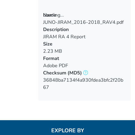
Loading...
Name
JUNO-JIRAM_2016-2018_RAV4.pdf
Loading...
Description
JIRAM RA 4 Report
Size
2.23 MB
Format
Adobe PDF
Checksum
(MD5)
36848ba7134f4a930fdea3bfc2f20b
67
EXPLORE BY