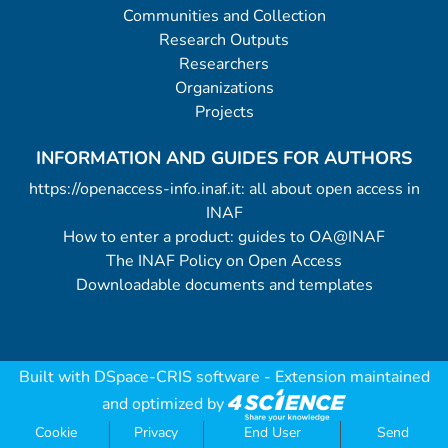
Communities and Collection
Research Outputs
Researchers
Organizations
Projects
INFORMATION AND GUIDES FOR AUTHORS
https://openaccess-info.inaf.it: all about open access in
INAF
How to enter a product: guides to OA@INAF
The INAF Policy on Open Access
Downloadable documents and templates
Built with
DSpace-CRIS software
- Extension maintained
and optimized by
Cookie
Privacy
End User
Send