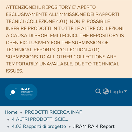
ATTENZIONE! IL REPOSITORY E’ APERTO
ESCLUSIVAMENTE ALL’IMMISSIONE DEI RAPPORTI
TECNICI (COLLEZIONE 4.01). NON E’ POSSIBILE
INSERIRE PRODOTTI IN TUTTE LE ALTRE COLLEZIONI,
A CAUSA DI PROBLEMI TECNICI. THE REPOSITORY IS
OPEN EXCLUSIVELY FOR THE SUBMISSION OF
TECHNICAL REPORTS (COLLECTION 4.01).
SUBMISSIONS TO ALL OTHER COLLECTIONS ARE
TEMPORARILY UNAVAILABLE, DUE TO TECHNICAL
ISSUES.
Log In
Home
PRODOTTI RICERCA INAF
4 ALTRI PRODOTTI SCIENTIFICI (Other scientific products)
4.03 Rapporti di progetto
JIRAM RA 4 Report