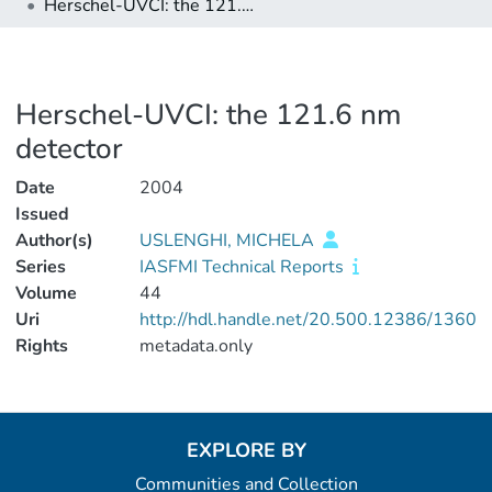
Herschel-UVCI: the 121.6 nm detector
Herschel-UVCI: the 121.6 nm
detector
Date
2004
Issued
Author(s)
USLENGHI, MICHELA
Series
IASFMI Technical Reports
Volume
44
Uri
http://hdl.handle.net/20.500.12386/1360
Rights
metadata.only
EXPLORE BY
Communities and Collection