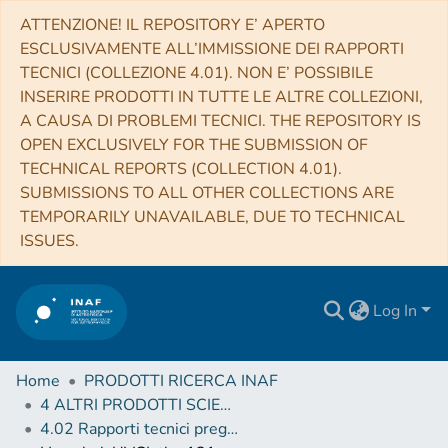
ATTENZIONE! IL REPOSITORY E’ APERTO
ESCLUSIVAMENTE ALL’IMMISSIONE DEI RAPPORTI
TECNICI (COLLEZIONE 4.01). NON E’ POSSIBILE
INSERIRE PRODOTTI IN TUTTE LE ALTRE COLLEZIONI,
A CAUSA DI PROBLEMI TECNICI. THE REPOSITORY IS
OPEN EXCLUSIVELY FOR THE SUBMISSION OF
TECHNICAL REPORTS (COLLECTION 4.01).
SUBMISSIONS TO ALL OTHER COLLECTIONS ARE
TEMPORARILY UNAVAILABLE, DUE TO TECHNICAL
ISSUES.
Log In
Home
PRODOTTI RICERCA INAF
4 ALTRI PRODOTTI SCIENTIFICI (Other scientific products)
4.02 Rapporti tecnici pregressi