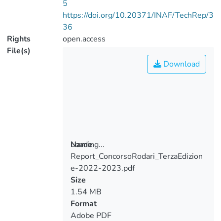
5
https://doi.org/10.20371/INAF/TechRep/3
36
Rights
open.access
File(s)
Download
Loading...
Name
Report_ConcorsoRodari_TerzaEdizion
Loading...
e-2022-2023.pdf
Size
1.54 MB
Format
Adobe PDF