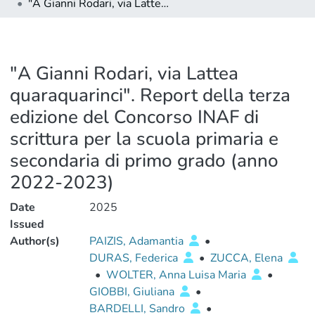
"A Gianni Rodari, via Lattea quaraquarinci". Report della terza edizione del Concorso INAF di scrittura per la scuola primaria e secondaria di primo grado (anno 2022-2023)
"A Gianni Rodari, via Lattea
quaraquarinci". Report della terza
edizione del Concorso INAF di
scrittura per la scuola primaria e
secondaria di primo grado (anno
2022-2023)
Date
2025
Issued
Author(s)
PAIZIS, Adamantia
•
DURAS, Federica
•
ZUCCA, Elena
•
WOLTER, Anna Luisa Maria
•
GIOBBI, Giuliana
•
BARDELLI, Sandro
•