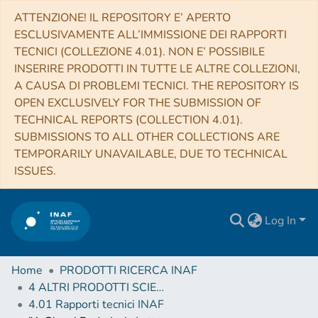
ATTENZIONE! IL REPOSITORY E’ APERTO
ESCLUSIVAMENTE ALL’IMMISSIONE DEI RAPPORTI
TECNICI (COLLEZIONE 4.01). NON E’ POSSIBILE
INSERIRE PRODOTTI IN TUTTE LE ALTRE COLLEZIONI,
A CAUSA DI PROBLEMI TECNICI. THE REPOSITORY IS
OPEN EXCLUSIVELY FOR THE SUBMISSION OF
TECHNICAL REPORTS (COLLECTION 4.01).
SUBMISSIONS TO ALL OTHER COLLECTIONS ARE
TEMPORARILY UNAVAILABLE, DUE TO TECHNICAL
ISSUES.
Log In
Home
PRODOTTI RICERCA INAF
4 ALTRI PRODOTTI SCIENTIFICI (Other scientific products)
4.01 Rapporti tecnici INAF