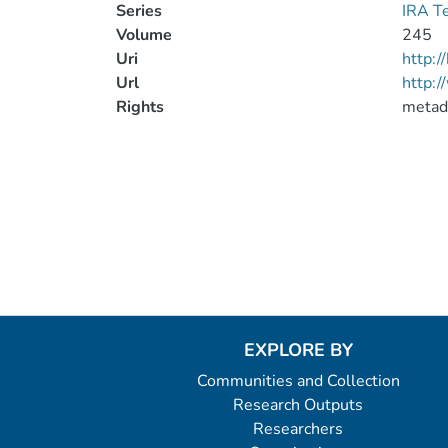
Series
IRA T
Volume
245
Uri
http:
Url
http:/
Rights
metad
EXPLORE BY
Communities and Collection
Research Outputs
Researchers