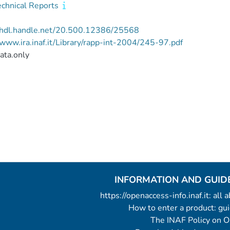
echnical Reports
//hdl.handle.net/20.500.12386/25568
/www.ira.inaf.it/Library/rapp-int-2004/245-97.pdf
ata.only
INFORMATION AND GUID
https://openaccess-info.inaf.it: all
How to enter a product: g
The INAF Policy on 