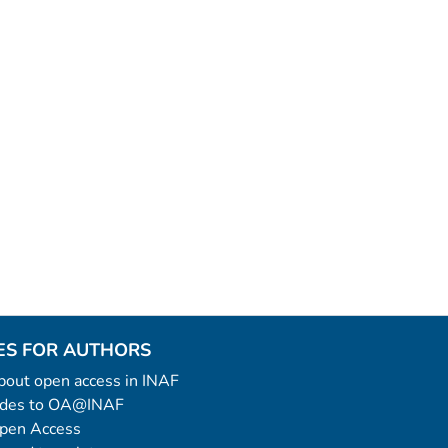
ES FOR AUTHORS
 about open access in INAF
uides to OA@INAF
Open Access