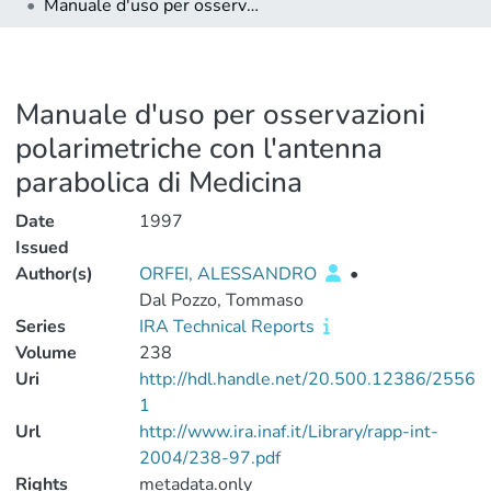
Manuale d'uso per osservazioni polarimetriche con l'antenna parabolica di Medicina
Manuale d'uso per osservazioni
polarimetriche con l'antenna
parabolica di Medicina
Date
1997
Issued
Author(s)
ORFEI, ALESSANDRO
•
Dal Pozzo, Tommaso
Series
IRA Technical Reports
Volume
238
Uri
http://hdl.handle.net/20.500.12386/2556
1
Url
http://www.ira.inaf.it/Library/rapp-int-
2004/238-97.pdf
Rights
metadata.only