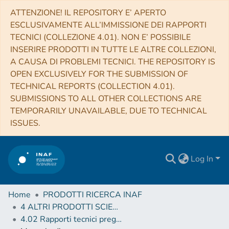
ATTENZIONE! IL REPOSITORY E’ APERTO
ESCLUSIVAMENTE ALL’IMMISSIONE DEI RAPPORTI
TECNICI (COLLEZIONE 4.01). NON E’ POSSIBILE
INSERIRE PRODOTTI IN TUTTE LE ALTRE COLLEZIONI,
A CAUSA DI PROBLEMI TECNICI. THE REPOSITORY IS
OPEN EXCLUSIVELY FOR THE SUBMISSION OF
TECHNICAL REPORTS (COLLECTION 4.01).
SUBMISSIONS TO ALL OTHER COLLECTIONS ARE
TEMPORARILY UNAVAILABLE, DUE TO TECHNICAL
ISSUES.
Log In
Home
PRODOTTI RICERCA INAF
4 ALTRI PRODOTTI SCIENTIFICI (Other scientific products)
4.02 Rapporti tecnici pregressi