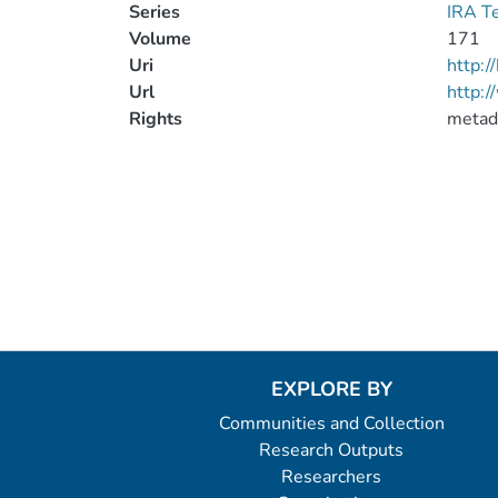
Series
IRA T
Volume
171
Uri
http:
Url
http:/
Rights
metad
EXPLORE BY
Communities and Collection
Research Outputs
Researchers