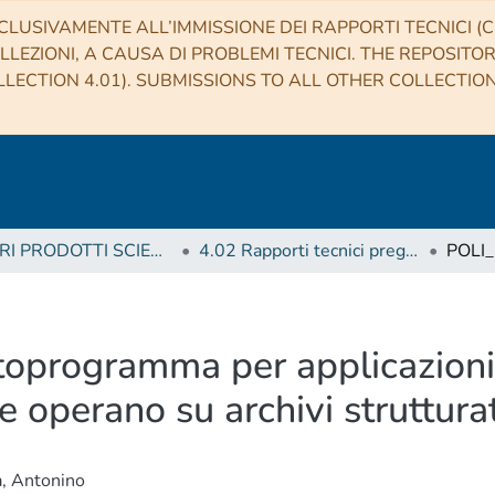
CLUSIVAMENTE ALL’IMMISSIONE DEI RAPPORTI TECNICI (CO
LLEZIONI, A CAUSA DI PROBLEMI TECNICI. THE REPOSITO
LECTION 4.01). SUBMISSIONS TO ALL OTHER COLLECTIO
4 ALTRI PRODOTTI SCIENTIFICI (Other scientific products)
4.02 Rapporti tecnici pregressi
programma per applicazioni i
e operano su archivi struttu
a, Antonino