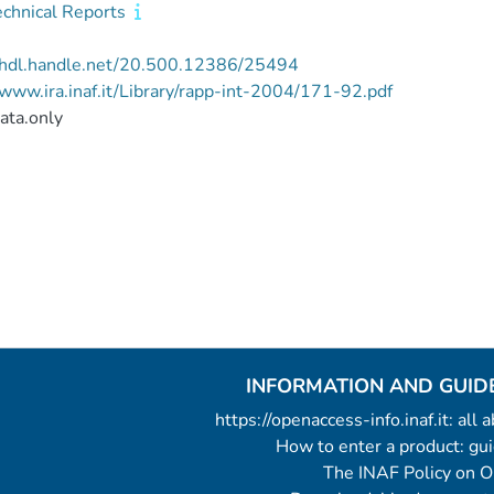
echnical Reports
//hdl.handle.net/20.500.12386/25494
/www.ira.inaf.it/Library/rapp-int-2004/171-92.pdf
ata.only
INFORMATION AND GUID
https://openaccess-info.inaf.it: all
How to enter a product: g
The INAF Policy on 