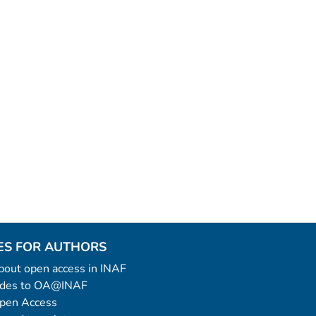
ES FOR AUTHORS
 about open access in INAF
uides to OA@INAF
Open Access