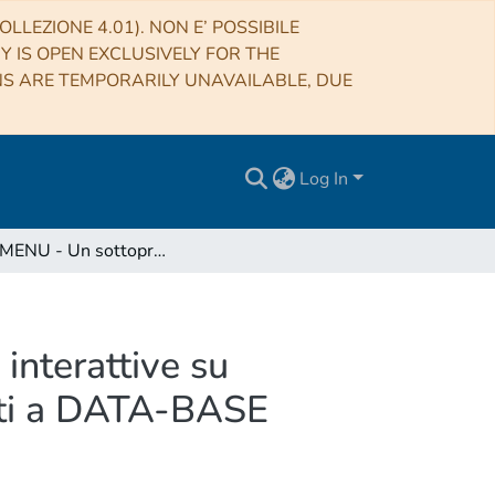
LLEZIONE 4.01). NON E’ POSSIBILE
RY IS OPEN EXCLUSIVELY FOR THE
NS ARE TEMPORARILY UNAVAILABLE, DUE
Log In
POLI_MENU - Un sottoprogramma per applicazioni interattive su personal computer che operano su archivi strutturati a DATA-BASE
nterattive su
rati a DATA-BASE