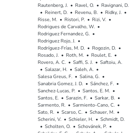
Rautenberg, J.
•
Ravel, O.
•
Ravignani, D.
•
Reinert, D.
•
Revenu, B.
•
Ridky, J.
•
Risse, M.
•
Ristori, P.
•
Rizi, V.
•
Rodrigues de Carvalho, W.
•
Rodriguez Fernandez, G.
•
Rodriguez Rojo, J.
•
Rodríguez-Frías, M. D.
•
Rogozin, D.
•
Rosado, J.
•
Roth, M.
•
Roulet, E.
•
Rovero, A. C.
•
Saffi, S. J.
•
Saftoiu, A.
•
Salazar, H.
•
Saleh, A.
•
Salesa Greus, F.
•
Salina, G.
•
Sanabria Gomez, J. D.
•
Sánchez, F.
•
Sanchez-Lucas, P.
•
Santos, E. M.
•
Santos, E.
•
Sarazin, F.
•
Sarkar, B.
•
Sarmento, R.
•
Sarmiento-Cano, C.
•
Sato, R.
•
Scarso, C.
•
Schauer, M.
•
Scherini, V.
•
Schieler, H.
•
Schmidt, D.
•
Scholten, O.
•
Schovánek, P.
•