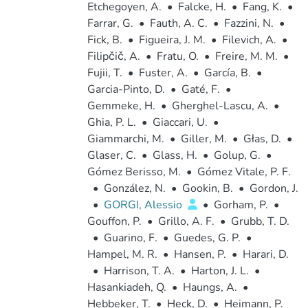
Etchegoyen, A.
•
Falcke, H.
•
Fang, K.
•
Farrar, G.
•
Fauth, A. C.
•
Fazzini, N.
•
Fick, B.
•
Figueira, J. M.
•
Filevich, A.
•
Filipčič, A.
•
Fratu, O.
•
Freire, M. M.
•
Fujii, T.
•
Fuster, A.
•
García, B.
•
Garcia-Pinto, D.
•
Gaté, F.
•
Gemmeke, H.
•
Gherghel-Lascu, A.
•
Ghia, P. L.
•
Giaccari, U.
•
Giammarchi, M.
•
Giller, M.
•
Głas, D.
•
Glaser, C.
•
Glass, H.
•
Golup, G.
•
Gómez Berisso, M.
•
Gómez Vitale, P. F.
•
González, N.
•
Gookin, B.
•
Gordon, J.
•
GORGI, Alessio
•
Gorham, P.
•
Gouffon, P.
•
Grillo, A. F.
•
Grubb, T. D.
•
Guarino, F.
•
Guedes, G. P.
•
Hampel, M. R.
•
Hansen, P.
•
Harari, D.
•
Harrison, T. A.
•
Harton, J. L.
•
Hasankiadeh, Q.
•
Haungs, A.
•
Hebbeker, T.
•
Heck, D.
•
Heimann, P.