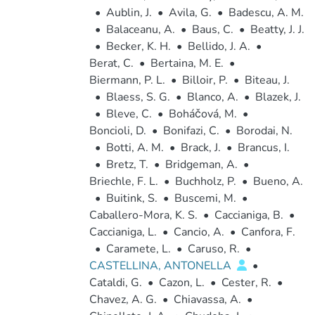
•
Aublin, J.
•
Avila, G.
•
Badescu, A. M.
•
Balaceanu, A.
•
Baus, C.
•
Beatty, J. J.
•
Becker, K. H.
•
Bellido, J. A.
•
Berat, C.
•
Bertaina, M. E.
•
Biermann, P. L.
•
Billoir, P.
•
Biteau, J.
•
Blaess, S. G.
•
Blanco, A.
•
Blazek, J.
•
Bleve, C.
•
Boháčová, M.
•
Boncioli, D.
•
Bonifazi, C.
•
Borodai, N.
•
Botti, A. M.
•
Brack, J.
•
Brancus, I.
•
Bretz, T.
•
Bridgeman, A.
•
Briechle, F. L.
•
Buchholz, P.
•
Bueno, A.
•
Buitink, S.
•
Buscemi, M.
•
Caballero-Mora, K. S.
•
Caccianiga, B.
•
Caccianiga, L.
•
Cancio, A.
•
Canfora, F.
•
Caramete, L.
•
Caruso, R.
•
CASTELLINA, ANTONELLA
•
Cataldi, G.
•
Cazon, L.
•
Cester, R.
•
Chavez, A. G.
•
Chiavassa, A.
•