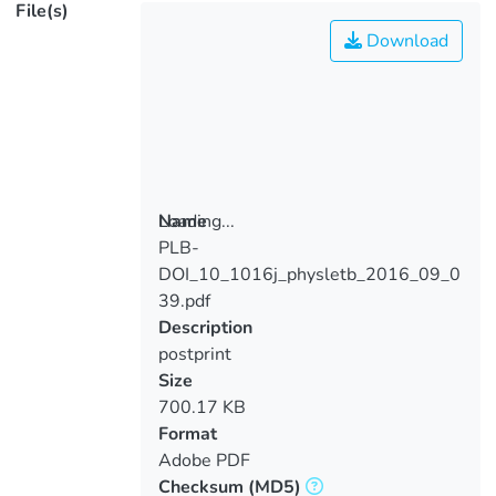
File(s)
Download
Loading...
Name
PLB-
Loading...
DOI_10_1016j_physletb_2016_09_0
39.pdf
Description
postprint
Size
700.17 KB
Format
Adobe PDF
Checksum
(MD5)