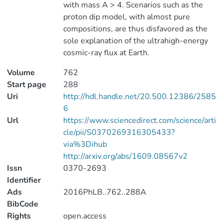
with mass A > 4. Scenarios such as the
proton dip model, with almost pure
compositions, are thus disfavored as the
sole explanation of the ultrahigh-energy
cosmic-ray flux at Earth.
Volume
762
Start page
288
Uri
http://hdl.handle.net/20.500.12386/2585
6
Url
https://www.sciencedirect.com/science/arti
cle/pii/S0370269316305433?
via%3Dihub
http://arxiv.org/abs/1609.08567v2
Issn
0370-2693
Identifier
Ads
2016PhLB..762..288A
BibCode
Rights
open.access