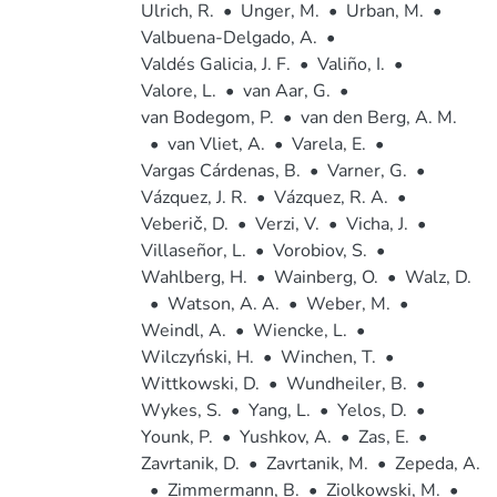
Ulrich, R.
•
Unger, M.
•
Urban, M.
•
Valbuena-Delgado, A.
•
Valdés Galicia, J. F.
•
Valiño, I.
•
Valore, L.
•
van Aar, G.
•
van Bodegom, P.
•
van den Berg, A. M.
•
van Vliet, A.
•
Varela, E.
•
Vargas Cárdenas, B.
•
Varner, G.
•
Vázquez, J. R.
•
Vázquez, R. A.
•
Veberič, D.
•
Verzi, V.
•
Vicha, J.
•
Villaseñor, L.
•
Vorobiov, S.
•
Wahlberg, H.
•
Wainberg, O.
•
Walz, D.
•
Watson, A. A.
•
Weber, M.
•
Weindl, A.
•
Wiencke, L.
•
Wilczyński, H.
•
Winchen, T.
•
Wittkowski, D.
•
Wundheiler, B.
•
Wykes, S.
•
Yang, L.
•
Yelos, D.
•
Younk, P.
•
Yushkov, A.
•
Zas, E.
•
Zavrtanik, D.
•
Zavrtanik, M.
•
Zepeda, A.
•
Zimmermann, B.
•
Ziolkowski, M.
•