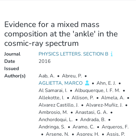
Evidence for a mixed mass
composition at the 'ankle' in the
cosmic-ray spectrum
Journal
PHYSICS LETTERS. SECTION B
Date
2016
Issued
Author(s)
Aab, A.
•
Abreu, P.
•
AGLIETTA, MARCO
•
Ahn, E. J.
•
Al Samarai, I.
•
Albuquerque, I. F. M.
•
Allekotte, I.
•
Allison, P.
•
Almela, A.
•
Alvarez Castillo, J.
•
Alvarez-Muñiz, J.
•
Ambrosio, M.
•
Anastasi, G. A.
•
Anchordoqui, L.
•
Andrada, B.
•
Andringa, S.
•
Aramo, C.
•
Arqueros, F.
•
Arsene, N.
•
Asorey, H.
•
Assis, P.