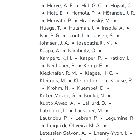
•
Herve, A. E.
•
Hill, G. C.
•
Hojvat, C.
•
Holt, E.
•
Homola, P.
•
Hörandel, J. R.
•
Horvath, P.
•
Hrabovský, M.
•
Huege, T.
•
Hulsman, J.
•
Insolia, A.
•
Isar, P. G.
•
Jandt, I.
•
Jansen, S.
•
Johnsen, J. A.
•
Josebachuili, M.
•
Kääpä, A.
•
Kambeitz, O.
•
Kampert, K. H.
•
Kasper, P.
•
Katkov, I.
•
Keilhauer, B.
•
Kemp, E.
•
Kieckhafer, R. M.
•
Klages, H. O.
•
Kleifges, M.
•
Kleinfeller, J.
•
Krause, R.
•
Krohm, N.
•
Kuempel, D.
•
Kukec Mezek, G.
•
Kunka, N.
•
Kuotb Awad, A.
•
LaHurd, D.
•
Latronico, L.
•
Lauscher, M.
•
Lautridou, P.
•
Lebrun, P.
•
Legumina, R.
•
Leigui de Oliveira, M. A.
•
Letessier-Selvon, A.
•
Lhenry-Yvon, I.
•