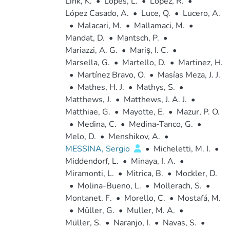
Link, K.
•
Lopes, L.
•
López, R.
•
López Casado, A.
•
Luce, Q.
•
Lucero, A.
•
Malacari, M.
•
Mallamaci, M.
•
Mandat, D.
•
Mantsch, P.
•
Mariazzi, A. G.
•
Mariș, I. C.
•
Marsella, G.
•
Martello, D.
•
Martinez, H.
•
Martínez Bravo, O.
•
Masías Meza, J. J.
•
Mathes, H. J.
•
Mathys, S.
•
Matthews, J.
•
Matthews, J. A. J.
•
Matthiae, G.
•
Mayotte, E.
•
Mazur, P. O.
•
Medina, C.
•
Medina-Tanco, G.
•
Melo, D.
•
Menshikov, A.
•
MESSINA, Sergio
•
Micheletti, M. I.
•
Middendorf, L.
•
Minaya, I. A.
•
Miramonti, L.
•
Mitrica, B.
•
Mockler, D.
•
Molina-Bueno, L.
•
Mollerach, S.
•
Montanet, F.
•
Morello, C.
•
Mostafá, M.
•
Müller, G.
•
Muller, M. A.
•
Müller, S.
•
Naranjo, I.
•
Navas, S.
•