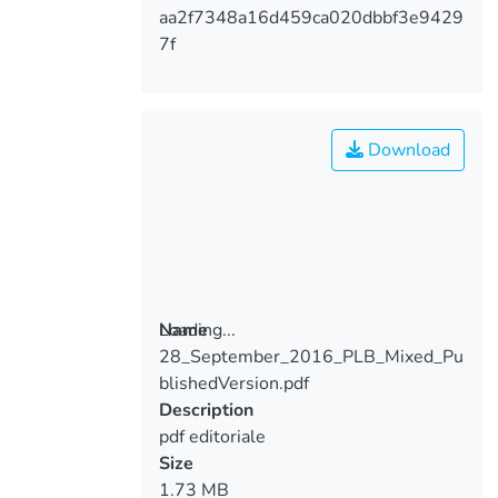
aa2f7348a16d459ca020dbbf3e9429
7f
Download
Loading...
Name
28_September_2016_PLB_Mixed_Pu
Loading...
blishedVersion.pdf
Description
pdf editoriale
Size
1.73 MB