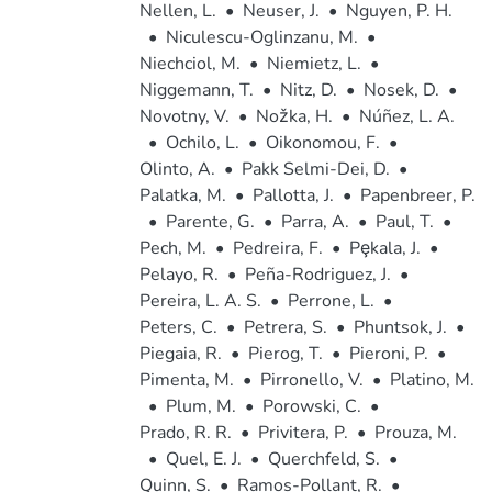
Nellen, L.
•
Neuser, J.
•
Nguyen, P. H.
•
Niculescu-Oglinzanu, M.
•
Niechciol, M.
•
Niemietz, L.
•
Niggemann, T.
•
Nitz, D.
•
Nosek, D.
•
Novotny, V.
•
Nožka, H.
•
Núñez, L. A.
•
Ochilo, L.
•
Oikonomou, F.
•
Olinto, A.
•
Pakk Selmi-Dei, D.
•
Palatka, M.
•
Pallotta, J.
•
Papenbreer, P.
•
Parente, G.
•
Parra, A.
•
Paul, T.
•
Pech, M.
•
Pedreira, F.
•
Pȩkala, J.
•
Pelayo, R.
•
Peña-Rodriguez, J.
•
Pereira, L. A. S.
•
Perrone, L.
•
Peters, C.
•
Petrera, S.
•
Phuntsok, J.
•
Piegaia, R.
•
Pierog, T.
•
Pieroni, P.
•
Pimenta, M.
•
Pirronello, V.
•
Platino, M.
•
Plum, M.
•
Porowski, C.
•
Prado, R. R.
•
Privitera, P.
•
Prouza, M.
•
Quel, E. J.
•
Querchfeld, S.
•
Quinn, S.
•
Ramos-Pollant, R.
•