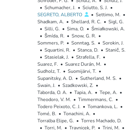
Schröder, F. G.
•
Schulz, A.
•
Schulz, J.
•
Schumacher, J.
•
Sciutto, S. J.
•
SEGRETO, ALBERTO
•
Settimo, M.
•
Shadkam, A.
•
Shellard, R. C.
•
Sigl, G.
•
Silli, G.
•
Sima, O.
•
Śmiałkowski, A.
•
Šmída, R.
•
Snow, G. R.
•
Sommers, P.
•
Sonntag, S.
•
Sorokin, J.
•
Squartini, R.
•
Stanca, D.
•
Stanič, S.
•
Stasielak, J.
•
Strafella, F.
•
Suarez, F.
•
Suarez Durán, M.
•
Sudholz, T.
•
Suomijärvi, T.
•
Supanitsky, A. D.
•
Sutherland, M. S.
•
Swain, J.
•
Szadkowski, Z.
•
Taborda, O. A.
•
Tapia, A.
•
Tepe, A.
•
Theodoro, V. M.
•
Timmermans, C.
•
Todero Peixoto, C. J.
•
Tomankova, L.
•
Tomé, B.
•
Tonachini, A.
•
Torralba Elipe, G.
•
Torres Machado, D.
•
Torri, M.
•
Travnicek, P.
•
Trini, M.
•