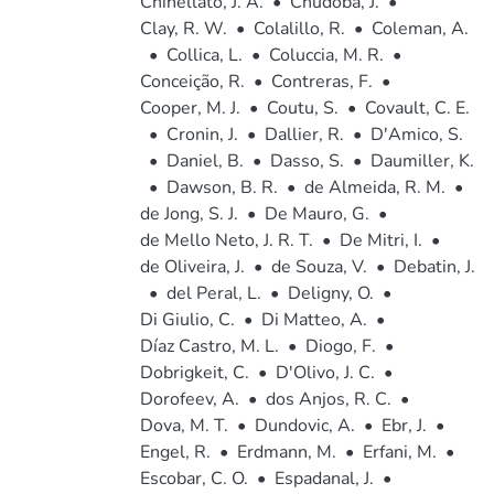
Chinellato, J. A.
•
Chudoba, J.
•
Clay, R. W.
•
Colalillo, R.
•
Coleman, A.
•
Collica, L.
•
Coluccia, M. R.
•
Conceição, R.
•
Contreras, F.
•
Cooper, M. J.
•
Coutu, S.
•
Covault, C. E.
•
Cronin, J.
•
Dallier, R.
•
D'Amico, S.
•
Daniel, B.
•
Dasso, S.
•
Daumiller, K.
•
Dawson, B. R.
•
de Almeida, R. M.
•
de Jong, S. J.
•
De Mauro, G.
•
de Mello Neto, J. R. T.
•
De Mitri, I.
•
de Oliveira, J.
•
de Souza, V.
•
Debatin, J.
•
del Peral, L.
•
Deligny, O.
•
Di Giulio, C.
•
Di Matteo, A.
•
Díaz Castro, M. L.
•
Diogo, F.
•
Dobrigkeit, C.
•
D'Olivo, J. C.
•
Dorofeev, A.
•
dos Anjos, R. C.
•
Dova, M. T.
•
Dundovic, A.
•
Ebr, J.
•
Engel, R.
•
Erdmann, M.
•
Erfani, M.
•
Escobar, C. O.
•
Espadanal, J.
•