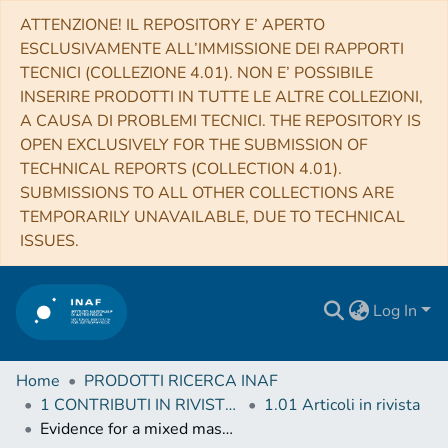
ATTENZIONE! IL REPOSITORY E’ APERTO
ESCLUSIVAMENTE ALL’IMMISSIONE DEI RAPPORTI
TECNICI (COLLEZIONE 4.01). NON E’ POSSIBILE
INSERIRE PRODOTTI IN TUTTE LE ALTRE COLLEZIONI,
A CAUSA DI PROBLEMI TECNICI. THE REPOSITORY IS
OPEN EXCLUSIVELY FOR THE SUBMISSION OF
TECHNICAL REPORTS (COLLECTION 4.01).
SUBMISSIONS TO ALL OTHER COLLECTIONS ARE
TEMPORARILY UNAVAILABLE, DUE TO TECHNICAL
ISSUES.
Log In
Home
PRODOTTI RICERCA INAF
1 CONTRIBUTI IN RIVISTE (Journal articles)
1.01 Articoli in rivista
Evidence for a mixed mass composition at the 'ankle' in the cosmic-ray spectrum