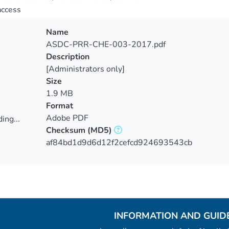
access
Name
ASDC-PRR-CHE-003-2017.pdf
Description
[Administrators only]
Size
1.9 MB
Format
Adobe PDF
ing...
Checksum
(MD5)
ing...
af84bd1d9d6d12f2cefcd924693543cb
INFORMATION AND GUID