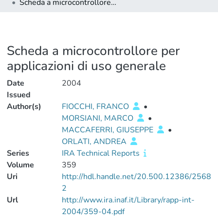
Scheda a microcontrollore per applicazioni di uso generale
Scheda a microcontrollore per
applicazioni di uso generale
Date
2004
Issued
Author(s)
FIOCCHI, FRANCO
•
MORSIANI, MARCO
•
MACCAFERRI, GIUSEPPE
•
ORLATI, ANDREA
Series
IRA Technical Reports
Volume
359
Uri
http://hdl.handle.net/20.500.12386/2568
2
Url
http://www.ira.inaf.it/Library/rapp-int-
2004/359-04.pdf