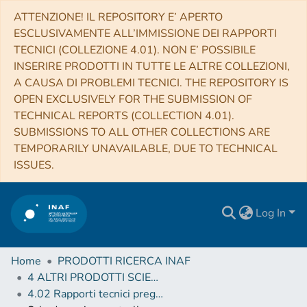
ATTENZIONE! IL REPOSITORY E’ APERTO
ESCLUSIVAMENTE ALL’IMMISSIONE DEI RAPPORTI
TECNICI (COLLEZIONE 4.01). NON E’ POSSIBILE
INSERIRE PRODOTTI IN TUTTE LE ALTRE COLLEZIONI,
A CAUSA DI PROBLEMI TECNICI. THE REPOSITORY IS
OPEN EXCLUSIVELY FOR THE SUBMISSION OF
TECHNICAL REPORTS (COLLECTION 4.01).
SUBMISSIONS TO ALL OTHER COLLECTIONS ARE
TEMPORARILY UNAVAILABLE, DUE TO TECHNICAL
ISSUES.
Log In
Home
PRODOTTI RICERCA INAF
4 ALTRI PRODOTTI SCIENTIFICI (Other scientific products)
4.02 Rapporti tecnici pregressi