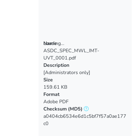
Loading...
Name
ASDC_SPEC_MWL_IMT-
Loading...
UVT_0001.pdf
Description
[Administrators only]
Size
159.61 KB
Format
Adobe PDF
Checksum
(MD5)
a0404cb6534e6d1c5bf7f57a0ae177
c0