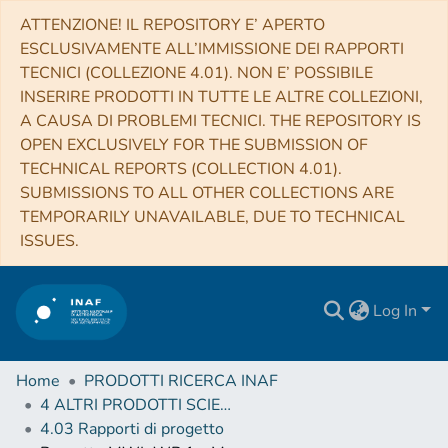
ATTENZIONE! IL REPOSITORY E’ APERTO
ESCLUSIVAMENTE ALL’IMMISSIONE DEI RAPPORTI
TECNICI (COLLEZIONE 4.01). NON E’ POSSIBILE
INSERIRE PRODOTTI IN TUTTE LE ALTRE COLLEZIONI,
A CAUSA DI PROBLEMI TECNICI. THE REPOSITORY IS
OPEN EXCLUSIVELY FOR THE SUBMISSION OF
TECHNICAL REPORTS (COLLECTION 4.01).
SUBMISSIONS TO ALL OTHER COLLECTIONS ARE
TEMPORARILY UNAVAILABLE, DUE TO TECHNICAL
ISSUES.
Log In
Home
PRODOTTI RICERCA INAF
4 ALTRI PRODOTTI SCIENTIFICI (Other scientific products)
4.03 Rapporti di progetto