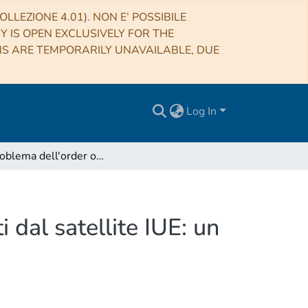
LLEZIONE 4.01). NON E’ POSSIBILE
RY IS OPEN EXCLUSIVELY FOR THE
NS ARE TEMPORARILY UNAVAILABLE, DUE
Log In
Sul problema dell'order overlap negli spettri ricavati dal satellite IUE: un programma di correzione
i dal satellite IUE: un