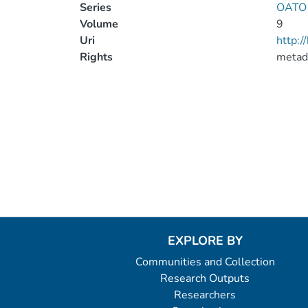
Series
OATO T
Volume
9
Uri
http:
Rights
metad
EXPLORE BY
Communities and Collection
Research Outputs
Researchers