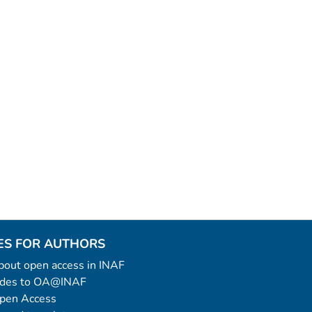
ES FOR AUTHORS
 about open access in INAF
uides to OA@INAF
Open Access