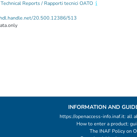
echnical Reports / Rapporti tecnici OATO
//hdl.handle.net/20.500.12386/513
ata.only
INFORMATION AND GUID
https://openaccess-info.inaf.it: all
How to enter a product: g
The INAF Policy on 