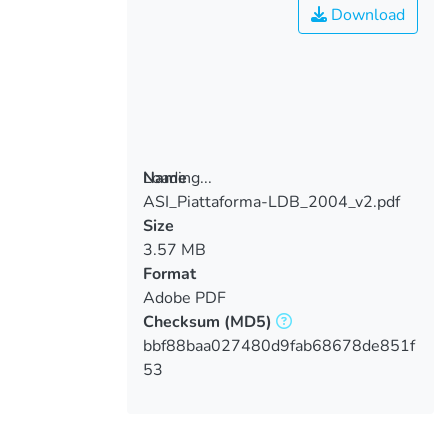
Download
Loading...
Name
ASI_Piattaforma-LDB_2004_v2.pdf
Loading...
Size
3.57 MB
Format
Adobe PDF
Checksum
(MD5)
bbf88baa027480d9fab68678de851f
53