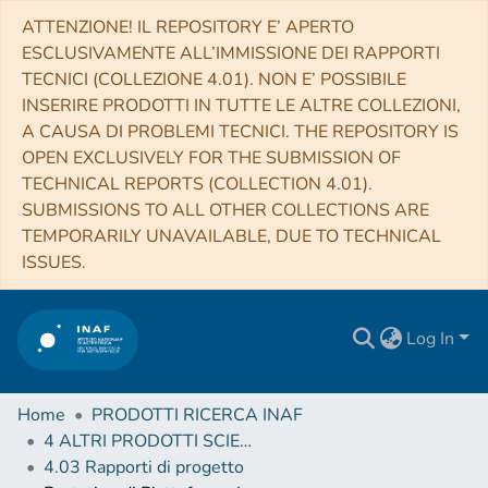
ATTENZIONE! IL REPOSITORY E’ APERTO
ESCLUSIVAMENTE ALL’IMMISSIONE DEI RAPPORTI
TECNICI (COLLEZIONE 4.01). NON E’ POSSIBILE
INSERIRE PRODOTTI IN TUTTE LE ALTRE COLLEZIONI,
A CAUSA DI PROBLEMI TECNICI. THE REPOSITORY IS
OPEN EXCLUSIVELY FOR THE SUBMISSION OF
TECHNICAL REPORTS (COLLECTION 4.01).
SUBMISSIONS TO ALL OTHER COLLECTIONS ARE
TEMPORARILY UNAVAILABLE, DUE TO TECHNICAL
ISSUES.
Log In
Home
PRODOTTI RICERCA INAF
4 ALTRI PRODOTTI SCIENTIFICI (Other scientific products)
4.03 Rapporti di progetto