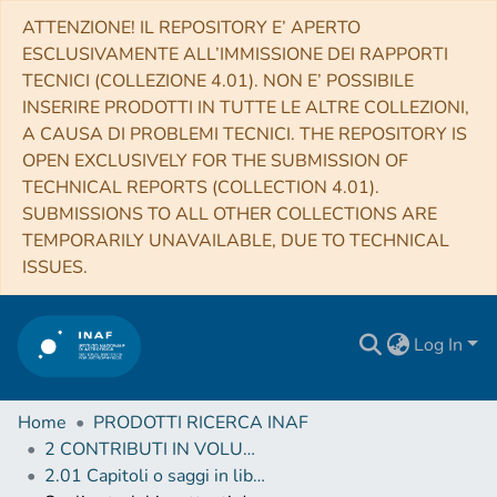
ATTENZIONE! IL REPOSITORY E’ APERTO
ESCLUSIVAMENTE ALL’IMMISSIONE DEI RAPPORTI
TECNICI (COLLEZIONE 4.01). NON E’ POSSIBILE
INSERIRE PRODOTTI IN TUTTE LE ALTRE COLLEZIONI,
A CAUSA DI PROBLEMI TECNICI. THE REPOSITORY IS
OPEN EXCLUSIVELY FOR THE SUBMISSION OF
TECHNICAL REPORTS (COLLECTION 4.01).
SUBMISSIONS TO ALL OTHER COLLECTIONS ARE
TEMPORARILY UNAVAILABLE, DUE TO TECHNICAL
ISSUES.
Log In
Home
PRODOTTI RICERCA INAF
2 CONTRIBUTI IN VOLUMI (Book articles)
2.01 Capitoli o saggi in libro