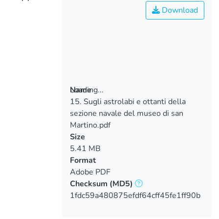
Download
Loading...
Name
15. Sugli astrolabi e ottanti della
Loading...
sezione navale del museo di san
Martino.pdf
Size
5.41 MB
Format
Adobe PDF
Checksum
(MD5)
1fdc59a480875efdf64cff45fe1ff90b