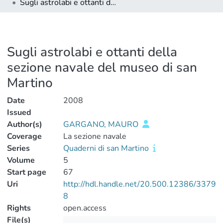
Sugli astrolabi e ottanti della sezione navale del museo di san Martino
Sugli astrolabi e ottanti della
sezione navale del museo di san
Martino
Date
2008
Issued
Author(s)
GARGANO, MAURO
Coverage
La sezione navale
Series
Quaderni di san Martino
Volume
5
Start page
67
Uri
http://hdl.handle.net/20.500.12386/3379
8
Rights
open.access
File(s)