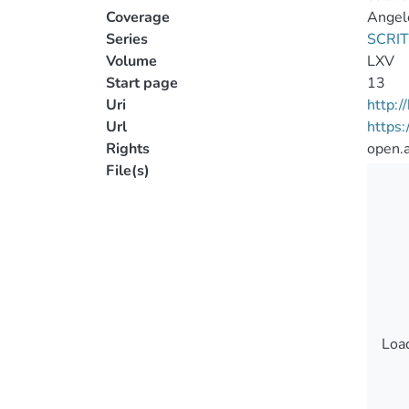
Coverage
Angelo
Series
SCRIT
Volume
LXV
Start page
13
Uri
http:
Url
https:
Rights
open.
File(s)
Load
Load