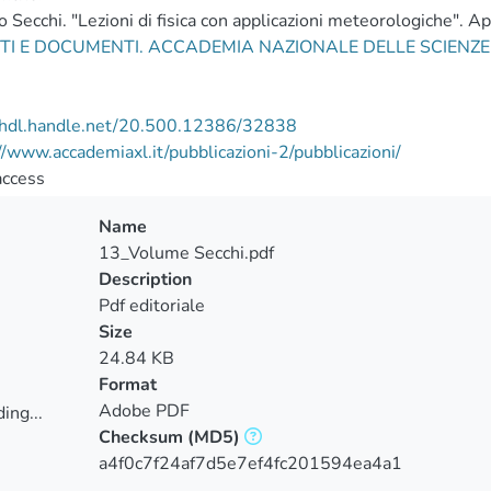
 Secchi. "Lezioni di fisica con applicazioni meteorologiche". Ap
TI E DOCUMENTI. ACCADEMIA NAZIONALE DELLE SCIENZE
//hdl.handle.net/20.500.12386/32838
//www.accademiaxl.it/pubblicazioni-2/pubblicazioni/
access
Name
13_Volume Secchi.pdf
Description
Pdf editoriale
Size
24.84 KB
Format
Adobe PDF
ing...
Checksum
(MD5)
ing...
a4f0c7f24af7d5e7ef4fc201594ea4a1