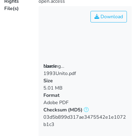
Rights
open.access
File(s)
Download
Loading...
Name
1993Unito.pdf
Loading...
Size
5.01 MB
Format
Adobe PDF
Checksum
(MD5)
03d5b899d317ae3475542e1e1072
b1c3