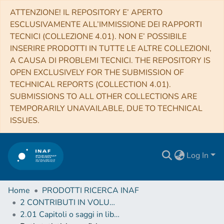
ATTENZIONE! IL REPOSITORY E’ APERTO
ESCLUSIVAMENTE ALL’IMMISSIONE DEI RAPPORTI
TECNICI (COLLEZIONE 4.01). NON E’ POSSIBILE
INSERIRE PRODOTTI IN TUTTE LE ALTRE COLLEZIONI,
A CAUSA DI PROBLEMI TECNICI. THE REPOSITORY IS
OPEN EXCLUSIVELY FOR THE SUBMISSION OF
TECHNICAL REPORTS (COLLECTION 4.01).
SUBMISSIONS TO ALL OTHER COLLECTIONS ARE
TEMPORARILY UNAVAILABLE, DUE TO TECHNICAL
ISSUES.
Log In
Home
PRODOTTI RICERCA INAF
2 CONTRIBUTI IN VOLUMI (Book articles)
2.01 Capitoli o saggi in libro